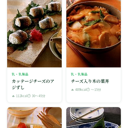
乳・乳製品
乳・乳製品
カッテージチーズのア
チーズ入り木の葉丼
ジずし
🔥 489kcal
⏱ 〜15分
🔥 112kcal
⏱ 30〜45分