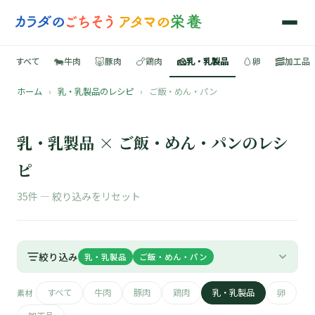
🐄
🐷
🍗
🧀
🥚
🥓
すべて
牛肉
豚肉
鶏肉
乳・乳製品
卵
加工品
ホーム
›
乳・乳製品のレシピ
›
ご飯・めん・パン
🍳
📚
乳・乳製品 × ご飯・めん・パンのレシ
ピ
35件 —
絞り込みをリセット
🐄
🐷
絞り込み
乳・乳製品
ご飯・めん・パン
🍗
すべて
牛肉
豚肉
鶏肉
乳・乳製品
卵
素材