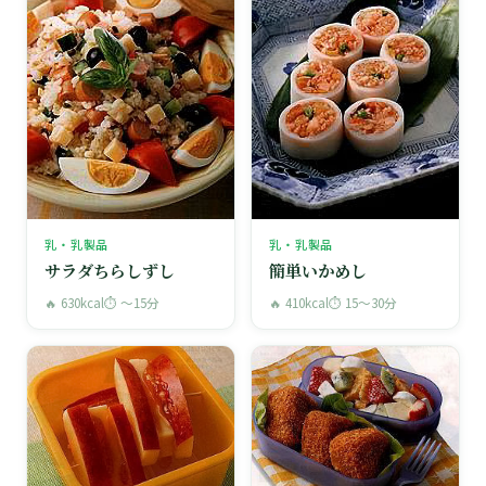
乳・乳製品
乳・乳製品
サラダちらしずし
簡単いかめし
🔥 630kcal
⏱ 〜15分
🔥 410kcal
⏱ 15〜30分