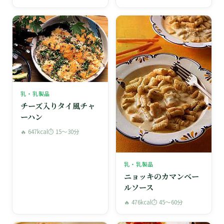
乳・乳製品
チーズ入りタイ風チャ
ーハン
🔥 647kcal
⏱ 15〜30分
乳・乳製品
ニョッキのカマンベー
ルソース
🔥 476kcal
⏱ 45〜60分