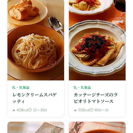
乳・乳製品
乳・乳製品
レモンクリームスパゲ
カッテージチーズのラ
ッティ
ビオリトマトソース
🔥 453kcal
⏱ 15〜30分
🔥 532kcal
⏱ 60分〜分