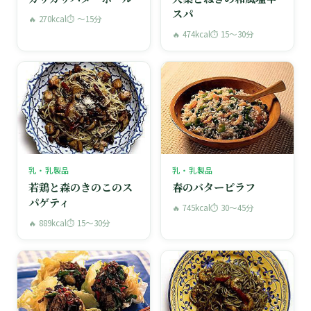
スパ
🔥 270kcal
⏱ 〜15分
🔥 474kcal
⏱ 15〜30分
乳・乳製品
乳・乳製品
若鶏と森のきのこのス
春のバターピラフ
パゲティ
🔥 745kcal
⏱ 30〜45分
🔥 889kcal
⏱ 15〜30分