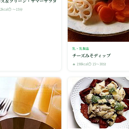
ーズ＆グリーン・サマーサラダ
42kcal
⏱ 〜15分
乳・乳製品
チーズみそディップ
🔥 198kcal
⏱ 15〜30分