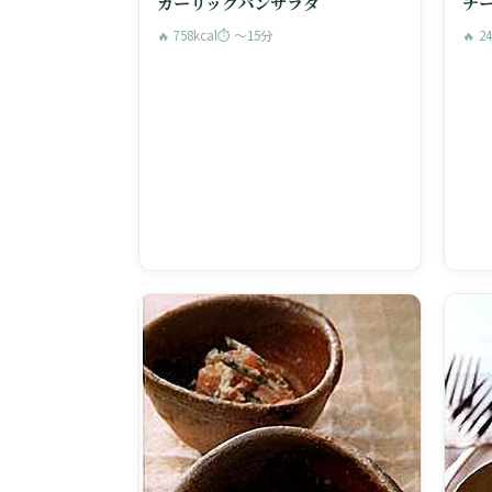
ガーリックパンサラダ
チ
🔥 758kcal
⏱ 〜15分
🔥 2