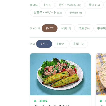
すべて
焼く・炒める
煮る
調理法
(37)
(15)
お菓子・デザート
その他
(63)
(9)
すべて
和風
洋風
中華
ジャンル
(4)
(10)
すべて
主食
主菜
区分
(5)
(12)
乳・乳製品
乳・