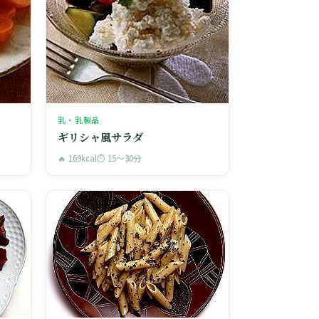
乳・乳製品
ギリシャ風サラダ
🔥 169kcal
⏱ 15〜30分