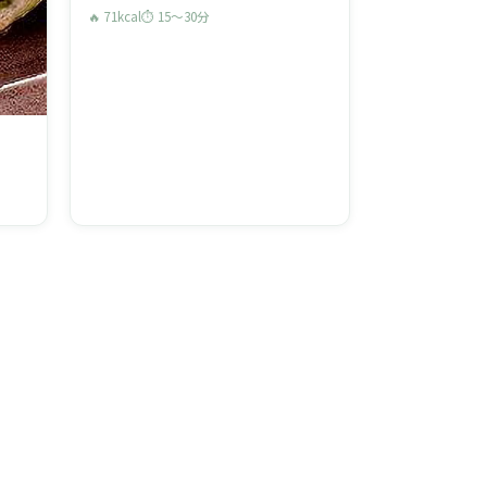
🔥 71kcal
⏱ 15〜30分