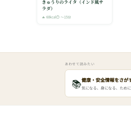
きゅうりのライタ（インド風サ
ラダ）
🔥 60kcal
⏱ 〜15分
あわせて読みたい
健康・安全情報をさが
📚
気になる、身になる、ために