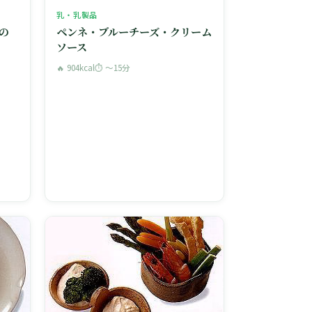
乳・乳製品
の
ペンネ・ブルーチーズ・クリーム
ソース
🔥 904kcal
⏱ 〜15分