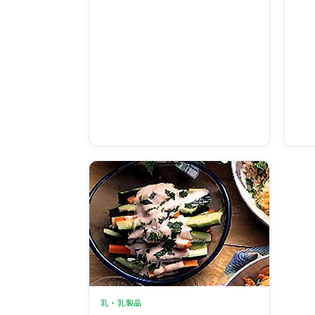
乳・乳製品