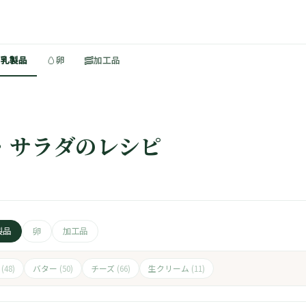
🥚
🥓
・乳製品
卵
加工品
る・サラダのレシピ
製品
卵
加工品
ト
バター
チーズ
生クリーム
(48)
(50)
(66)
(11)