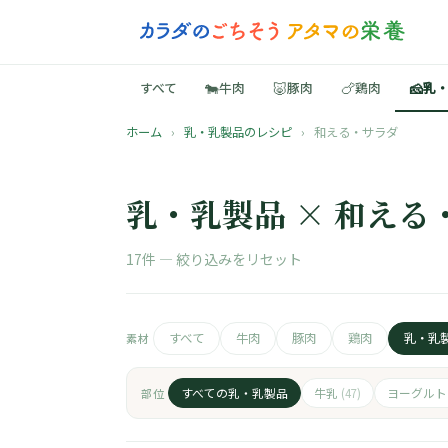
🐄
🐷
🍗
🧀
すべて
牛肉
豚肉
鶏肉
乳
ホーム
›
乳・乳製品のレシピ
›
和える・サラダ
乳・乳製品 × 和え
17件 —
絞り込みをリセット
すべて
牛肉
豚肉
鶏肉
乳・乳
素材
すべての乳・乳製品
牛乳
ヨーグル
部位
(47)