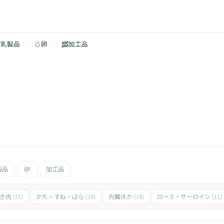
🥚
🥓
・乳製品
卵
加工品
製品
卵
加工品
ひき肉
かた・すね・ばら
内臓ほか
ロース・サーロイン
(11)
(14)
(18)
(11)