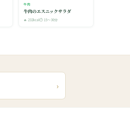
牛肉
牛肉のエスニックサラダ
🔥 232kcal
⏱ 15〜30分
›