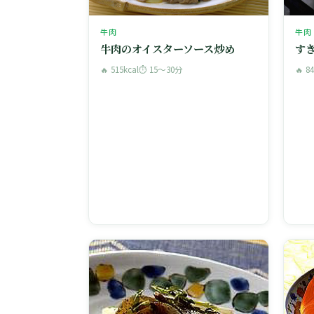
牛肉
牛肉
牛肉のオイスターソース炒め
す
🔥 515kcal
⏱ 15〜30分
🔥 8