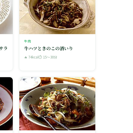
牛肉
サラ
牛ハツときのこの酒いり
🔥 74kcal
⏱ 15〜30分