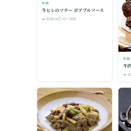
牛肉
牛ヒレのソテー ポアブルソース
🔥 615kcal
⏱ 15〜30分
牛肉
牛
🔥 4