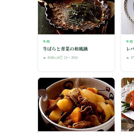
牛肉
牛肉
牛ばらと青菜の和風鍋
レ
🔥 404kcal
⏱ 15〜30分
🔥 3