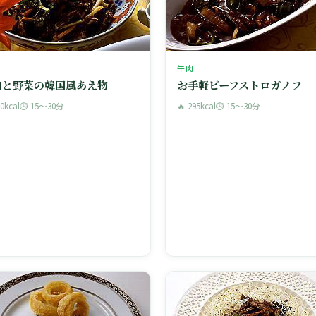
牛肉
肉と野菜の韓国風あえ物
お手軽ビーフストロガノフ
80kcal
⏱ 15〜30分
🔥 295kcal
⏱ 15〜30分