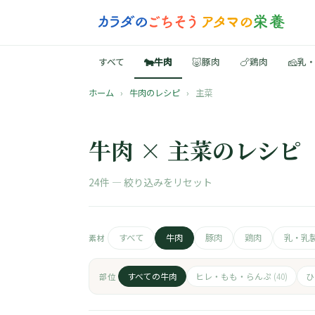
🐄
🐷
🍗
🧀
すべて
牛肉
豚肉
鶏肉
乳
ホーム
›
牛肉のレシピ
›
主菜
牛肉 × 主菜のレシピ
24件 —
絞り込みをリセット
すべて
牛肉
豚肉
鶏肉
乳・乳
素材
すべての牛肉
ヒレ・もも・らんぷ
部位
(40)