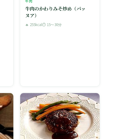
牛肉
牛肉のかわりみそ炒め（パッ
ヌア）
🔥 255kcal
⏱ 15〜30分