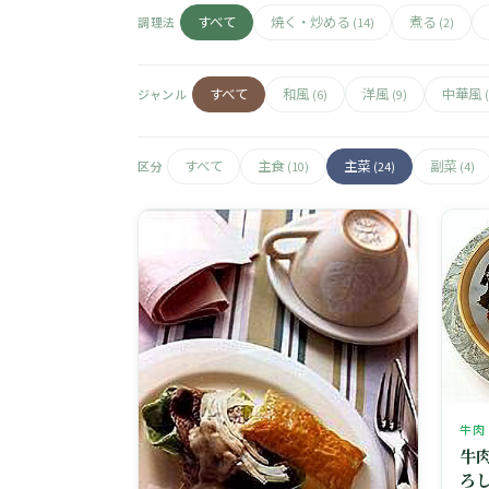
すべて
焼く・炒める
煮る
調理法
(14)
(2)
すべて
和風
洋風
中華風
ジャンル
(6)
(9)
すべて
主食
主菜
副菜
区分
(10)
(24)
(4)
牛肉
牛
ろ