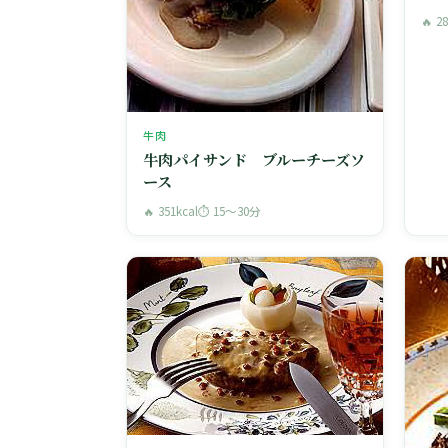
🔥 2
牛肉
牛肉パイサンド ブルーチーズソ
ース
🔥 351kcal
⏱ 15〜30分