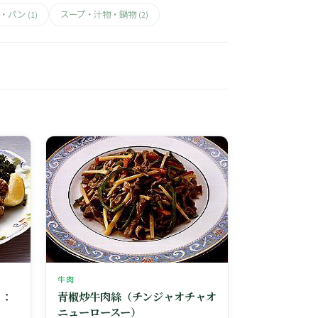
ん・パン
スープ・汁物・鍋物
(1)
(2)
牛肉
 ：
青椒炒牛肉絲（チンジャオチャオ
ニューロースー）