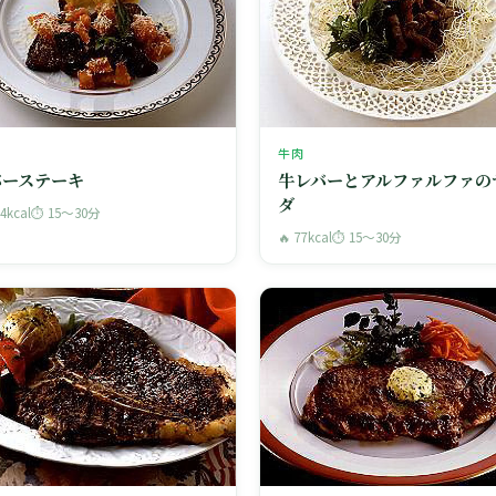
牛肉
バーステーキ
牛レバーとアルファルファの
ダ
74kcal
⏱ 15〜30分
🔥 77kcal
⏱ 15〜30分