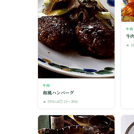
牛肉
牛
🔥 1
牛肉
和風ハンバーグ
🔥 297kcal
⏱ 15〜30分