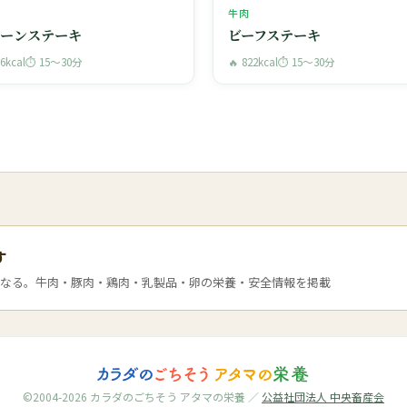
牛肉
ボーンステーキ
ビーフステーキ
86kcal
⏱ 15〜30分
🔥 822kcal
⏱ 15〜30分
す
なる。牛肉・豚肉・鶏肉・乳製品・卵の栄養・安全情報を掲載
©2004-2026 カラダのごちそう アタマの栄養 ／
公益社団法人 中央畜産会