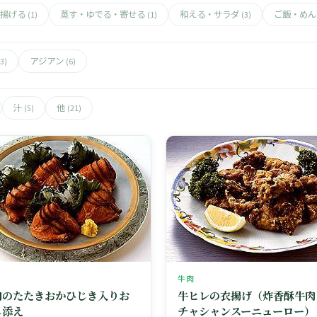
揚げる
蒸す・ゆでる・寄せる
和える・サラダ
ご飯・め
(1)
(1)
(3)
アジアン
(3)
(6)
汁
他
(5)
(21)
牛肉
肉のたたきおかひじき入りお
牛ヒレの衣揚げ（炸香酥牛肉
し添え
チャシャンスーニューロー）