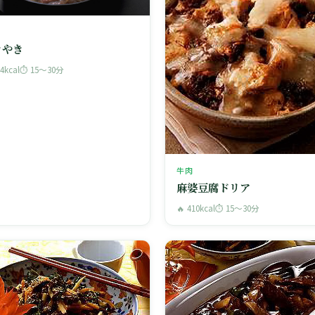
きやき
44kcal
⏱ 15〜30分
牛肉
麻婆豆腐ドリア
🔥 410kcal
⏱ 15〜30分