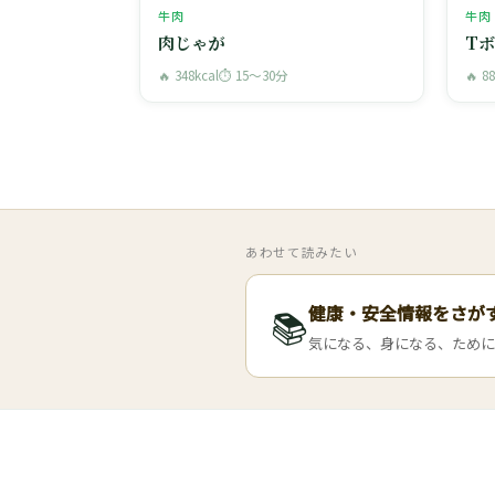
牛肉
牛肉
肉じゃが
T
🔥 348kcal
⏱ 15〜30分
🔥 8
あわせて読みたい
健康・安全情報をさが
📚
気になる、身になる、ために