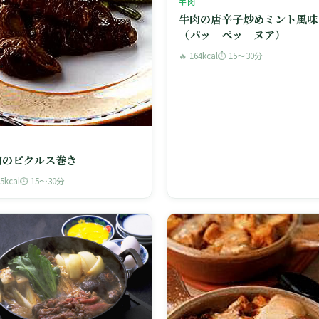
牛肉
牛肉の唐辛子炒めミント風味
（パッ ペッ ヌア）
🔥 164kcal
⏱ 15〜30分
肉のピクルス巻き
15kcal
⏱ 15〜30分