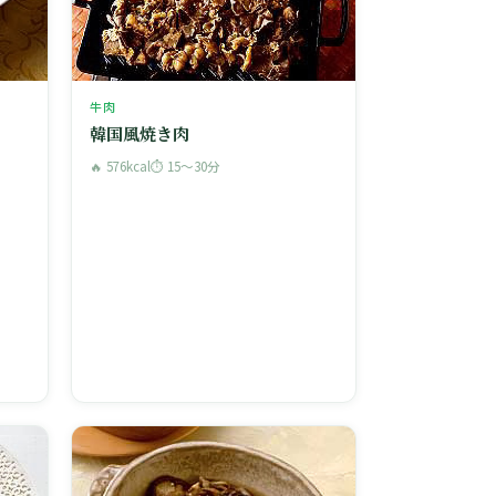
牛肉
韓国風焼き肉
🔥 576kcal
⏱ 15〜30分