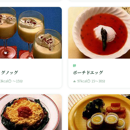
卵
ッグノッグ
ポーチドエッグ
33kcal
⏱ 〜15分
🔥 97kcal
⏱ 15〜30分