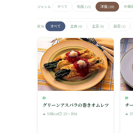
すべて
和風
洋風
中華
ジャンル
(13)
(19)
すべて
主食
主菜
副菜
区分
(6)
(6)
(1)
卵
卵
グリーンアスパラの巻きオムレツ
チ
🔥 538kcal
⏱ 15〜30分
🔥 3