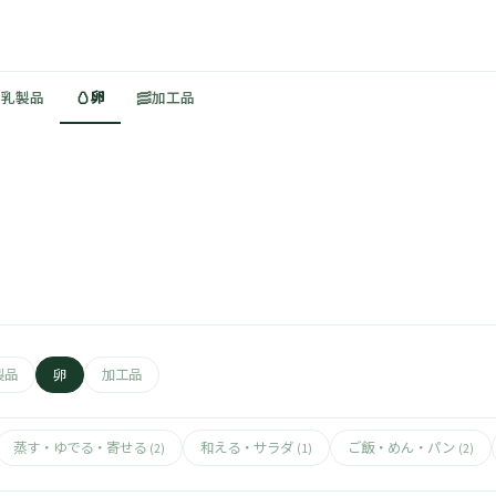
🥚
🥓
・乳製品
卵
加工品
製品
卵
加工品
蒸す・ゆでる・寄せる
和える・サラダ
ご飯・めん・パン
(2)
(1)
(2)