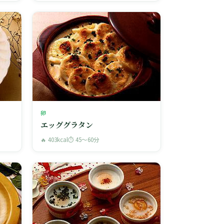
卵
エッググラタン
🔥 403kcal
⏱ 45〜60分