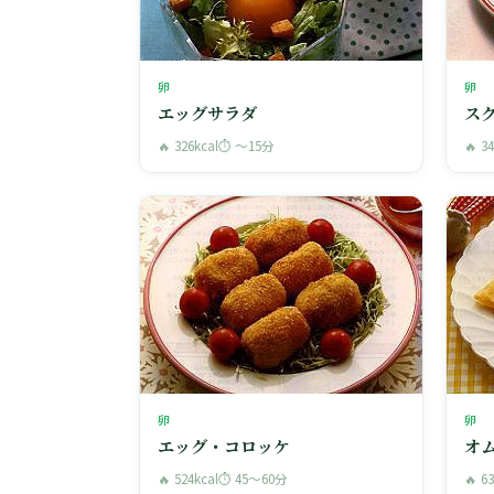
卵
卵
エッグサラダ
ス
🔥 326kcal
⏱ 〜15分
🔥 3
卵
卵
エッグ・コロッケ
オ
🔥 524kcal
⏱ 45〜60分
🔥 6