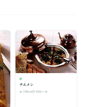
卵
チエメン
🔥 754kcal
⏱ 60分〜分