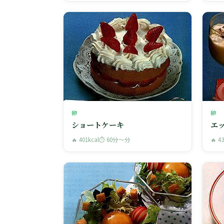
卵
卵
ショートケーキ
エ
🔥 401kcal
⏱ 60分〜分
🔥 4