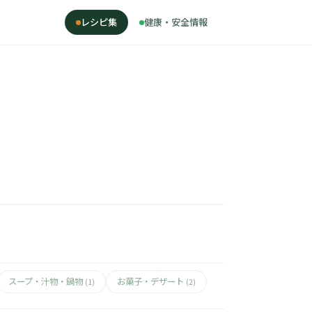
レシピ集
健康・安全情報
スープ・汁物・鍋物
お菓子・デザート
(1)
(2)