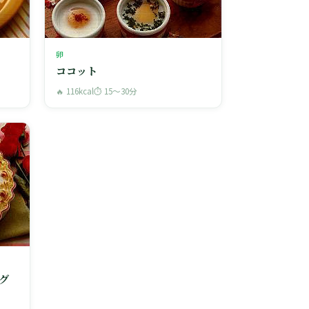
卵
ココット
🔥 116kcal
⏱ 15〜30分
グ