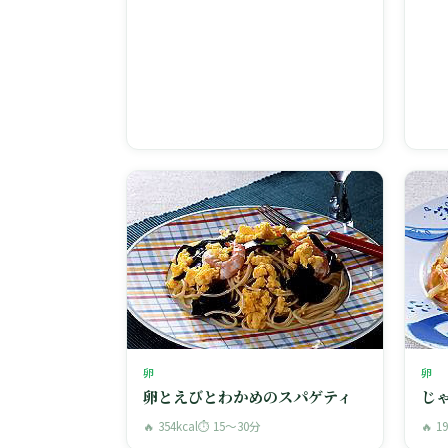
卵
卵
卵とえびとわかめのスパゲティ
じ
🔥 354kcal
⏱ 15〜30分
🔥 1