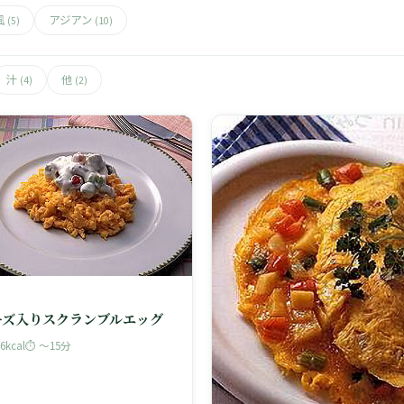
風
アジアン
(5)
(10)
汁
他
(4)
(2)
ーズ入りスクランブルエッグ
76kcal
⏱ 〜15分