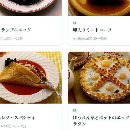
卵
クランブルエッグ
卵入りミートローフ
47kcal
⏱ 〜15分
🔥 366kcal
⏱ 30〜45分
卵
ムレツ・スパゲティ
ほうれん草とポテトのエッグ
ラタン
33kcal
⏱ 45〜60分