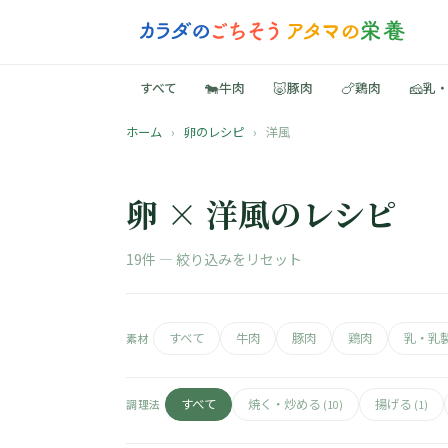
🐄
🐷
🍗
🧀
すべて
牛肉
豚肉
鶏肉
乳
ホーム
›
卵のレシピ
›
洋風
卵 × 洋風のレシピ
19件 —
絞り込みをリセット
すべて
牛肉
豚肉
鶏肉
乳・乳
素材
すべて
焼く・炒める
揚げる
調理法
(10)
(1)