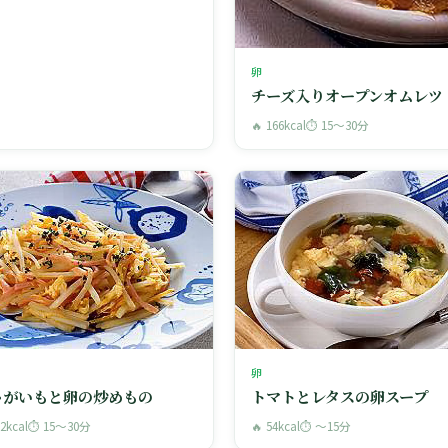
卵
チーズ入りオープンオムレツ
🔥 166kcal
⏱ 15〜30分
卵
ゃがいもと卵の炒めもの
トマトとレタスの卵スープ
92kcal
⏱ 15〜30分
🔥 54kcal
⏱ 〜15分