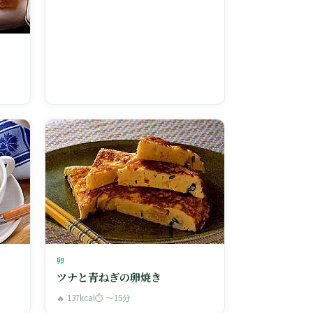
卵
ツナと青ねぎの卵焼き
🔥 137kcal
⏱ 〜15分