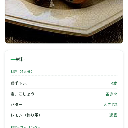
材料
材料（4人分）
鶏手羽元
4本
塩、こしょう
各少々
バター
大さじ2
レモン（飾り用）
適宜
材料−フィリング−