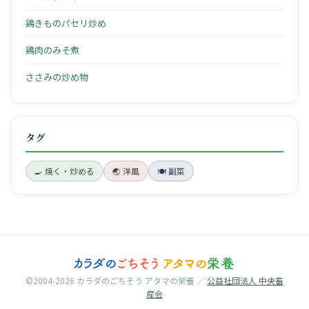
鶏きものパセリ炒め
鶏肉のみそ煮
ささみの炒め物
タグ
🍳 焼く・炒める
🌏 洋風
🍽 副菜
©2004-2026 カラダのごちそう アタマの栄養 ／
公益社団法人 中央畜
産会