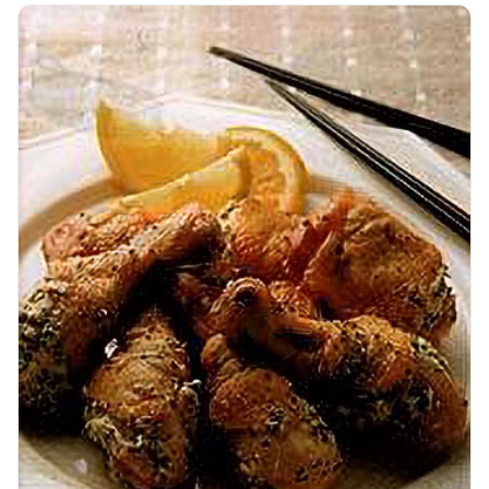
🧀
🥚
🥓