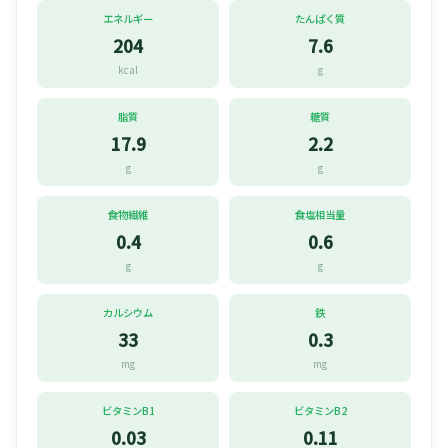
エネルギー
たんぱく質
204
7.6
kcal
g
脂質
糖質
17.9
2.2
g
g
食物繊維
食塩相当量
0.4
0.6
g
g
カルシウム
鉄
33
0.3
mg
mg
ビタミンB1
ビタミンB2
0.03
0.11