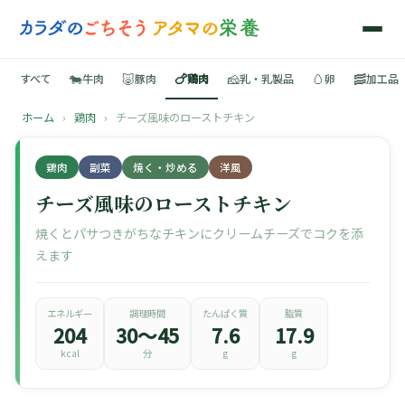
🐄
🐷
🍗
🧀
🥚
🥓
すべて
牛肉
豚肉
鶏肉
乳・乳製品
卵
加工品
ホーム
›
鶏肉
›
チーズ風味のローストチキン
🍳
鶏肉
副菜
焼く・炒める
洋風
📚
チーズ風味のローストチキン
焼くとパサつきがちなチキンにクリームチーズでコクを添
えます
🐄
🐷
エネルギー
調理時間
たんぱく質
脂質
204
30〜45
7.6
17.9
kcal
分
g
g
🍗