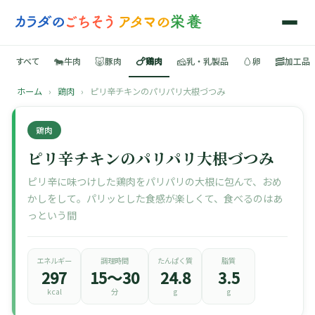
🐄
🐷
🍗
🧀
🥚
🥓
すべて
牛肉
豚肉
鶏肉
乳・乳製品
卵
加工品
ホーム
›
鶏肉
›
ピリ辛チキンのパリパリ大根づつみ
🍳
鶏肉
📚
ピリ辛チキンのパリパリ大根づつみ
ピリ辛に味つけした鶏肉をパリパリの大根に包んで、おめ
かしをして。パリッとした食感が楽しくて、食べるのはあ
🐄
っという間
🐷
エネルギー
調理時間
たんぱく質
脂質
297
15〜30
24.8
3.5
🍗
kcal
分
g
g