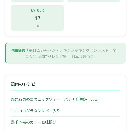
ビタミンC
17
mg
「第11回ジャパン・チキンクッキングコンテスト 全
情報提供
国大会出場作品レシピ集」
日本食鳥協会
鶏肉のレシピ
鶏むね肉のエスニックソテー（バナナ笹巻飯 添え）
コロコログラタンレバー入り
鶏手羽先のカレー風味揚げ