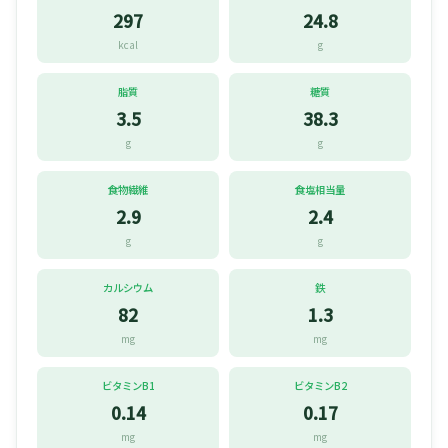
297
24.8
kcal
g
脂質
糖質
3.5
38.3
g
g
食物繊維
食塩相当量
2.9
2.4
g
g
カルシウム
鉄
82
1.3
mg
mg
ビタミンB1
ビタミンB2
0.14
0.17
mg
mg