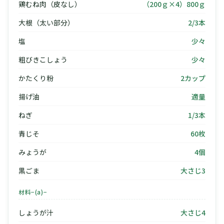
鶏むね肉（皮なし）
（200ｇ×4）800ｇ
大根（太い部分）
2/3本
塩
少々
粗びきこしょう
少々
かたくり粉
2カップ
揚げ油
適量
ねぎ
1/3本
青じそ
60枚
みょうが
4個
黒ごま
大さじ3
材料−(a)−
しょうが汁
大さじ4