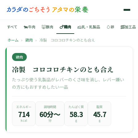
🐄
🐷
🍗
🧀
🥚
🥓
すべて
牛肉
豚肉
鶏肉
乳・乳製品
卵
加工品
ホーム
›
鶏肉
›
冷製 コロコロチキンのとも合え
🍳
鶏肉
📚
冷製 コロコロチキンのとも合え
たっぷり使う乳製品がレバーのくさ味を消し、レバー嫌い
の方にもおすすめしたい一品
🐄
🐷
エネルギー
調理時間
たんぱく質
脂質
714
60分〜
58.3
45.7
kcal
分
g
g
🍗