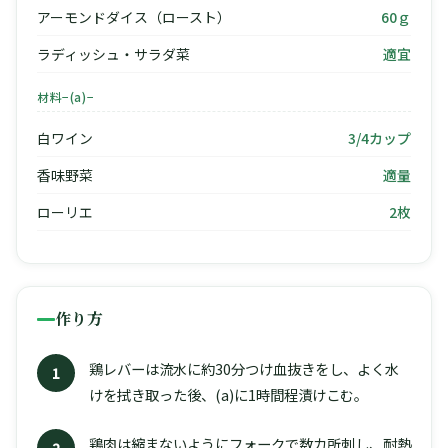
アーモンドダイス（ロースト）
60ｇ
ラディッシュ・サラダ菜
適宜
材料−(a)−
白ワイン
3/4カップ
香味野菜
適量
ローリエ
2枚
作り方
鶏レバーは流水に約30分つけ血抜きをし、よく水
1
けを拭き取った後、(a)に1時間程漬けこむ。
鶏肉は縮まないようにフォークで数カ所刺し、耐熱
2