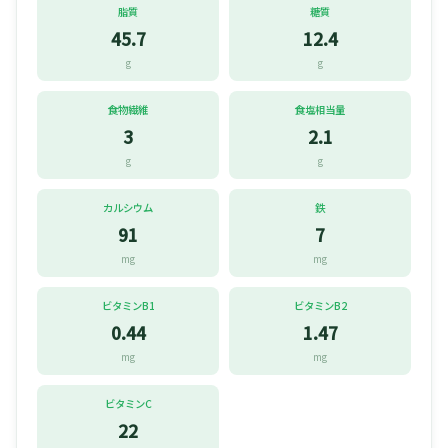
脂質
糖質
45.7
12.4
g
g
食物繊維
食塩相当量
3
2.1
g
g
カルシウム
鉄
91
7
mg
mg
ビタミンB1
ビタミンB2
0.44
1.47
mg
mg
ビタミンC
22