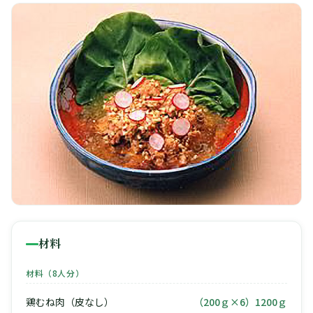
🧀
🥚
🥓
材料
材料（8人分）
鶏むね肉（皮なし）
（200ｇ×6）1200ｇ