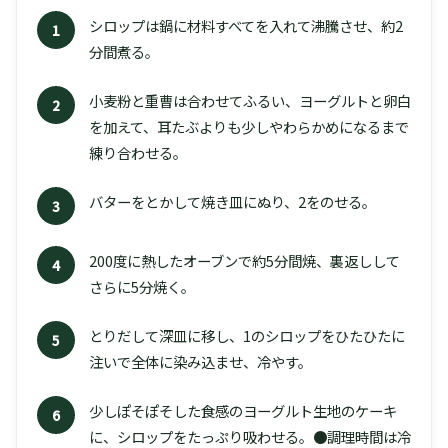
シロップは鍋に材料すべてを入れて沸騰させ、約2
1
分間煮る。
小麦粉と重曹は合わせてふるい、ヨーグルトと卵白
2
を加えて、耳たぶよりも少しやわらかめになるまで
練り合わせる。
バターをとかして焼き皿にぬり、2をのせる。
3
200度に熱したオーブンで約5分間焼、裏返しして
4
さらに5分焼く。
とりだして深皿に移し、1のシロップをひたひたに
5
注いで全体に染み込ませ、冷やす。
少しぽそぽそした食感のヨーグルト生地のケーキ
6
に、シロップをたっぷり吸わせる。●調理時間は冷