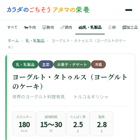
🐄
🐷
🍗
🧀
🥚
🥓
すべて
牛肉
豚肉
鶏肉
乳・乳製品
卵
加工品
ホーム
›
乳・乳製品
›
ヨーグルト・タトゥルス（ヨーグルトのケー
🍳
キ）
📚
乳・乳製品
主菜
お菓子・デザート
洋風
ヨーグルト・タトゥルス（ヨーグルト
のケーキ）
🐄
世界のヨーグルト料理発見 トルコ＆ギリシャ
🐷
エネルギー
調理時間
たんぱく質
脂質
180
15〜30
2.5
2.8
🍗
kcal
分
g
g