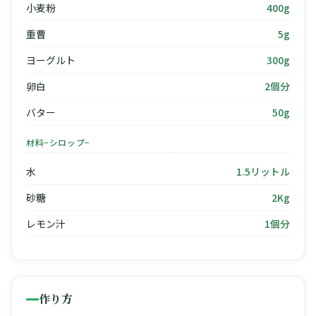
小麦粉
400g
重曹
5g
ヨーグルト
300g
卵白
2個分
バター
50g
材料−シロップ−
水
1.5リットル
砂糖
2Kg
レモン汁
1個分
作り方