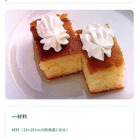
🧀
🥚
🥓
材料
材料（20x20cmの四角型1台分）