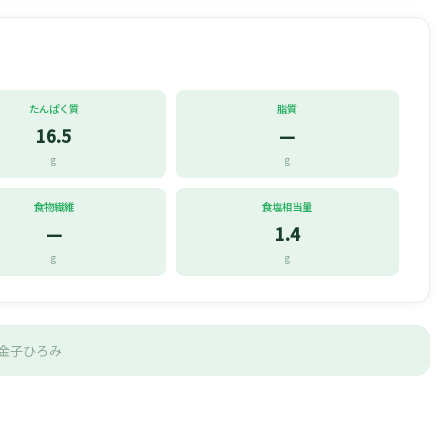
たんぱく質
脂質
16.5
—
g
g
食物繊維
食塩相当量
—
1.4
g
g
金子ひろみ