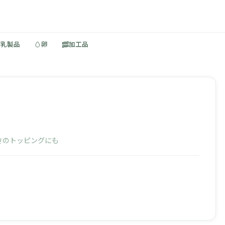
🥚
🥓
・乳製品
卵
加工品
きのトッピングにも