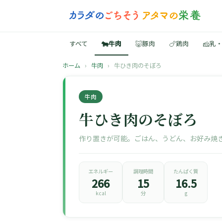
🐄
🐷
🍗
🧀
すべて
牛肉
豚肉
鶏肉
乳
ホーム
›
牛肉
›
牛ひき肉のそぼろ
牛肉
牛ひき肉のそぼろ
作り置きが可能。ごはん、うどん、お好み焼
エネルギー
調理時間
たんぱく質
266
15
16.5
kcal
分
g