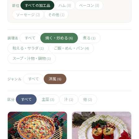
🧀
すべての加工品
ハム
ベーコン
部位
(8)
(8)
🥚
ソーセージ
その他
(2)
(1)
🥓
すべて
焼く・炒める
煮る
調理法
(6)
(1)
和える・サラダ
ご飯・めん・パン
(1)
(4)
スープ・汁物・鍋物
(1)
すべて
洋風
ジャンル
(6)
すべて
主菜
汁
他
区分
(3)
(1)
(2)