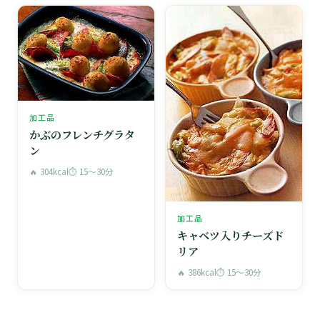
加工品
かぶのフレンチグラタ
ン
🔥 304kcal
⏱ 15〜30分
加工品
キャベツ入りチーズド
リア
🔥 386kcal
⏱ 15〜30分