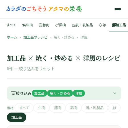
🐄
🐷
🍗
🧀
🥚
🥓
すべて
牛肉
豚肉
鶏肉
乳・乳製品
卵
加工品
ホーム
›
加工品のレシピ
›
焼く・炒める
›
洋風
🍳
📚
加工品 × 焼く・炒める × 洋風のレシピ
6件 —
絞り込みをリセット
🐄
絞り込み
加工品
焼く・炒める
洋風
🐷
すべて
牛肉
豚肉
鶏肉
乳・乳製品
卵
素材
🍗
加工品