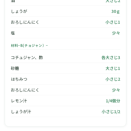
酒
大さじ2
しょうが
30ｇ
おろしにんにく
小さじ1
塩
少々
材料−B(チョジャン）−
コチュジャン、酢
各大さじ3
砂糖
大さじ1
はちみつ
小さじ2
おろしにんにく
少々
レモン汁
1/4個分
しょうが汁
小さじ1/2