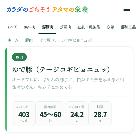
🐄
🐷
🍗
🧀
🥚
🥓
すべて
牛肉
豚肉
鶏肉
乳・乳製品
卵
加工品
ホーム
›
豚肉
›
ゆで豚（テージコギピョニュッ）
🍳
豚肉
📚
ゆで豚（テージコギピョニュッ）
オードブルに、冷めんの飾りに、白菜キムチを添えると相
性ばつぐん。キムチと炒めても
🐄
🐷
エネルギー
調理時間
たんぱく質
脂質
403
45〜60
24.2
28.7
kcal
分
g
g
🍗