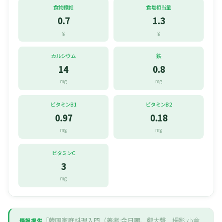
食物繊維
食塩相当量
0.7
1.3
g
g
カルシウム
鉄
14
0.8
mg
mg
ビタミンB1
ビタミンB2
0.97
0.18
mg
mg
ビタミンC
3
mg
「韓国家庭料理入門（著者:金日麗、鄭大聲 撮影:小倉
情報提供