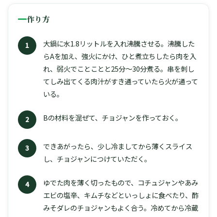
作り方
大鍋に水1.8リットルを入れ沸騰させる。沸騰した
1
らAを加え、強火にかけ、ひと煮立ちしたら肉を入
れ、弱火でことことと25分〜30分煮る。串を刺し
てしみ出てくる肉汁がすき通っていたら火が通って
いる。
Bの材料を混ぜて、チョジャンを作っておく。
2
できあがったら、少し冷ましてから薄くスライス
3
し、チョジャンにつけていただく。
ゆでた肉を薄く切ったもので、コチュジャンやあみ
4
エビの塩辛、キムチなどといっしょに食べたり、酢
みそダレのチョジャンもよく合う。冷めてから冷蔵