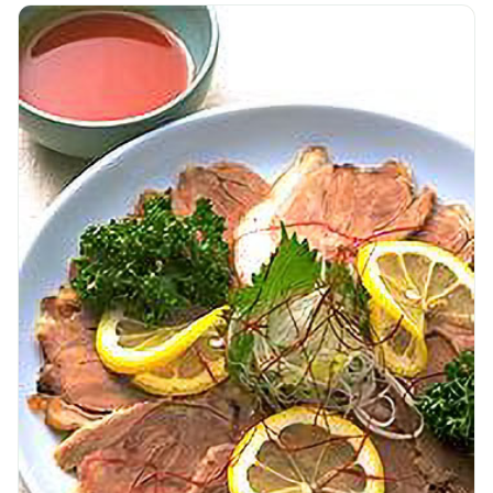
🧀
🥚
🥓