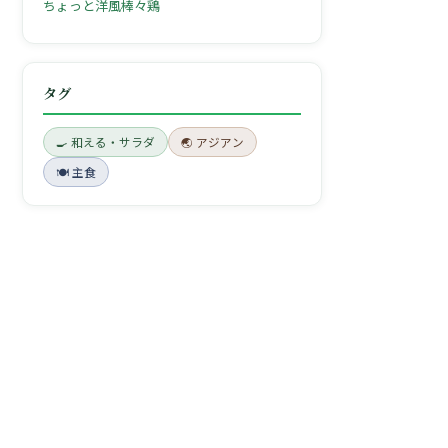
ちょっと洋風棒々鶏
タグ
🍳 和える・サラダ
🌏 アジアン
🍽 主食