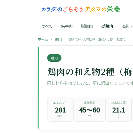
🐄
🐷
🍗
🧀
すべて
牛肉
豚肉
鶏肉
乳
ホーム
›
鶏肉
›
鶏肉の和え物2種（梅びしお、柿酢）
鶏肉
鶏肉の和え物2種（
同じ材料を梅びしおと、庭に沢山なっている
エネルギー
調理時間
たんぱく質
281
45〜60
21.1
kcal
分
g