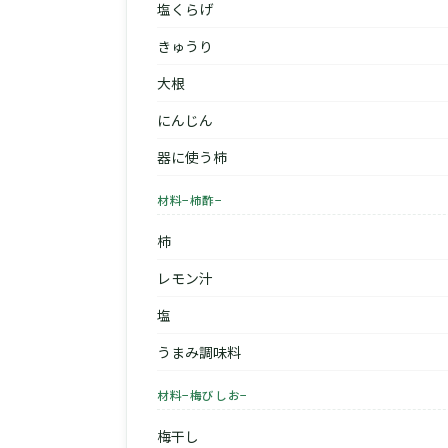
塩くらげ
きゅうり
大根
にんじん
器に使う柿
材料−柿酢−
柿
レモン汁
塩
うまみ調味料
材料−梅びしお−
梅干し