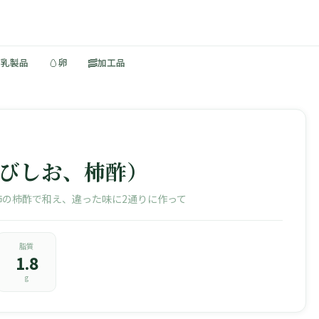
🥚
🥓
・乳製品
卵
加工品
梅びしお、柿酢）
柿の柿酢で和え、違った味に2通りに作って
脂質
1.8
g