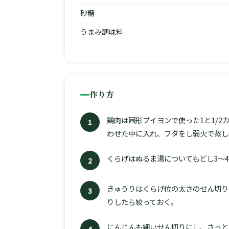
砂糖
うまみ調味料
作り方
鶏肉は固形ブイヨンで使った1と1/
1
わせた中に入れ、フタをし弱火で蒸し
くらげはぬるま湯についてもどし3〜4
2
きゅうりはくらげ位の太さのせん切り
3
りしたら絞っておく。
にんじんも細いせん切りにし、さっと
4