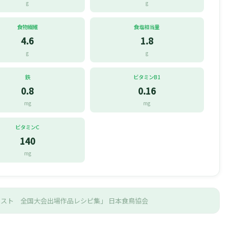
g
g
食物繊維
食塩相当量
4.6
1.8
g
g
鉄
ビタミンB1
0.8
0.16
mg
mg
ビタミンC
140
mg
テスト 全国大会出場作品レシピ集」
日本食鳥協会