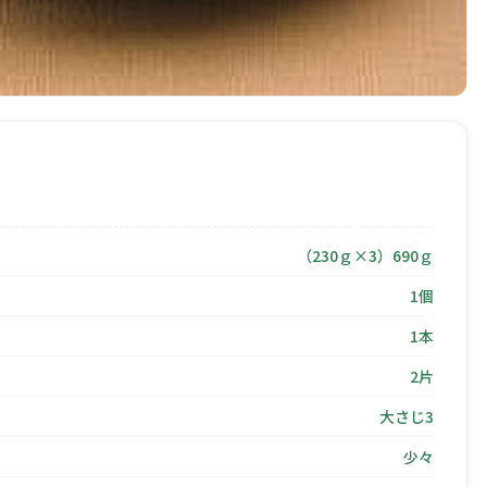
（230ｇ×3）690ｇ
1個
1本
2片
大さじ3
少々