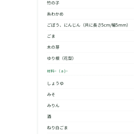
竹の子
糸わかめ
ごぼう、にんじん（共に長さ5cm/幅5mm）
ごま
木の芽
ゆり根（花型）
材料−（ａ)−
しょうゆ
みそ
みりん
酒
ねり白ごま