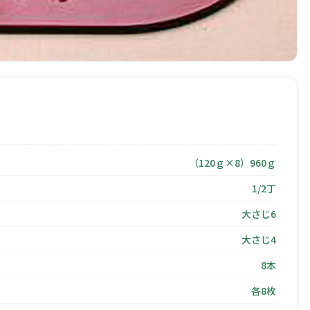
（120ｇ×8）960ｇ
1/2丁
大さじ6
大さじ4
8本
各8枚