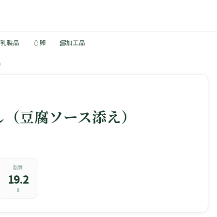
🥚
🥓
・乳製品
卵
加工品
）
し（豆腐ソース添え）
脂質
19.2
g