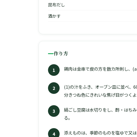
昆布だし
酒かす
作り方
鶏肉は金串で皮の方を数カ所刺し、(a
1
(1)の汁をふき、オーブン皿に並べ、6
2
分きつね色にきれいな焦げ目がつくよ
絹ごし豆腐は水切りをし、酢・はちみ
3
る。
添えものは、季節のものを塩ゆで又は
4