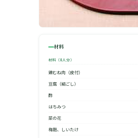
材料
材料（8人分）
鶏むね肉（皮付）
豆腐（絹ごし）
酢
はちみつ
菜の花
梅麩、しいたけ