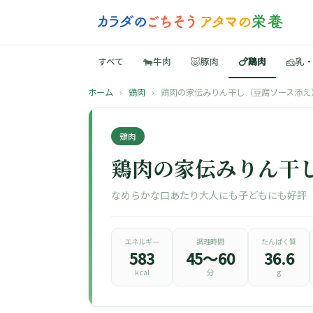
🐄
🐷
🍗
🧀
すべて
牛肉
豚肉
鶏肉
乳
ホーム
›
鶏肉
›
鶏肉の家伝みりん干し（豆腐ソース添え
鶏肉
鶏肉の家伝みりん干
なめらかな口あたり大人にも子どもにも好評
エネルギー
調理時間
たんぱく質
583
45〜60
36.6
kcal
分
g