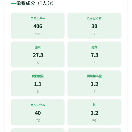
栄養成分（1人分）
エネルギー
たんぱく質
406
30
kcal
g
脂質
糖質
27.3
7.3
g
g
食物繊維
食塩相当量
1.1
1.2
g
g
カルシウム
鉄
40
1.2
mg
mg