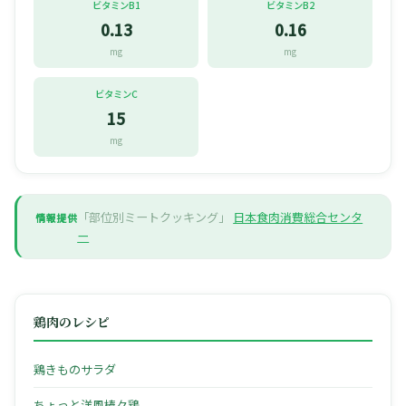
ビタミンB1
ビタミンB2
0.13
0.16
mg
mg
ビタミンC
15
mg
「部位別ミートクッキング」
日本食肉消費総合センタ
情報提供
ー
鶏肉のレシピ
鶏きものサラダ
ちょっと洋風棒々鶏