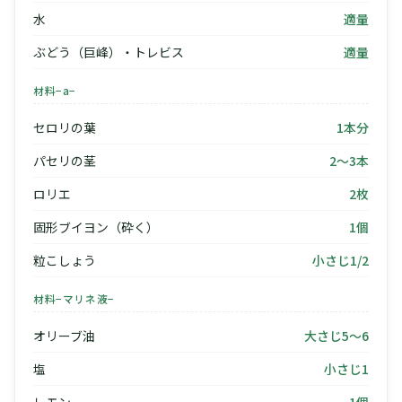
水
適量
ぶどう（巨峰）・トレビス
適量
材料−a−
セロリの葉
1本分
パセリの茎
2〜3本
ロリエ
2枚
固形ブイヨン（砕く）
1個
粒こしょう
小さじ1/2
材料−マリネ液−
オリーブ油
大さじ5〜6
塩
小さじ1