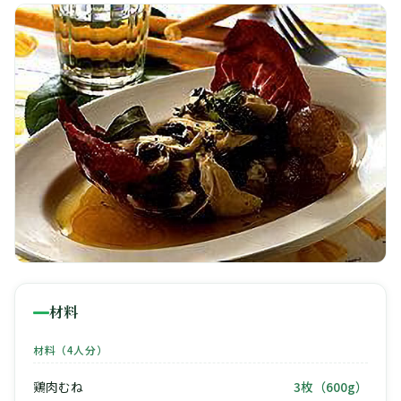
🧀
🥚
🥓
材料
材料（4人分）
鶏肉むね
3枚（600g）