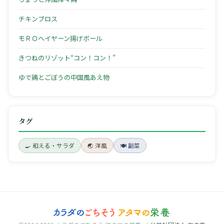
チキンブロス
モＲＯヘイヤーン揚げボール
きつねのリゾット“コン！コン！”
ゆで鶏とごぼうの中国風あえ物
タグ
🍳 和える・サラダ
🌏 洋風
🍽 副菜