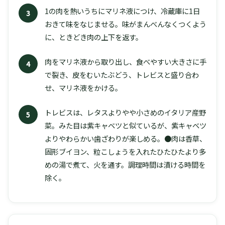
1の肉を熱いうちにマリネ液につけ、冷蔵庫に1日
3
おきて味をなじませる。味がまんべんなくつくよう
に、ときどき肉の上下を返す。
肉をマリネ液から取り出し、食べやすい大きさに手
4
で裂き、皮をむいたぶどう、トレビスと盛り合わ
せ、マリネ液をかける。
トレビスは、レタスよりやや小さめのイタリア産野
5
菜。みた目は紫キャベツと似ているが、紫キャベツ
よりやわらかい歯ざわりが楽しめる。●肉は香草、
固形ブイヨン、粒こしょうを入れたひたひたより多
めの湯で煮て、火を通す。調理時間は漬ける時間を
除く。