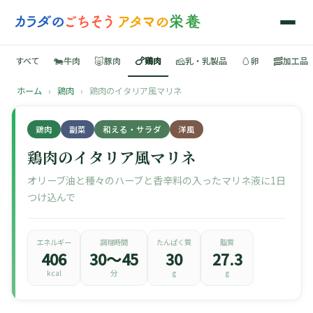
🐄
🐷
🍗
🧀
🥚
🥓
すべて
牛肉
豚肉
鶏肉
乳・乳製品
卵
加工品
ホーム
›
鶏肉
›
鶏肉のイタリア風マリネ
🍳
鶏肉
副菜
和える・サラダ
洋風
📚
鶏肉のイタリア風マリネ
オリーブ油と種々のハーブと香辛料の入ったマリネ液に1日
つけ込んで
🐄
🐷
エネルギー
調理時間
たんぱく質
脂質
406
30〜45
30
27.3
kcal
分
g
g
🍗