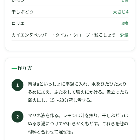
レモン
1個
干しぶどう
大さじ4
ロリエ
3枚
カイエンヌペッパー・タイム・クローブ・粒こしょう
少量
作り方
肉はaといっしょに平鍋に入れ、水をひたひたより
1
多めに加え、ふたをして強火にかける。煮立ったら
弱火にし、15〜20分蒸し煮する。
マリネ液を作る。レモンは汁を搾り、干しぶどうは
2
ぬるま湯につけてやわらかくもどす。これらを他の
材料と合わせて混ぜる。