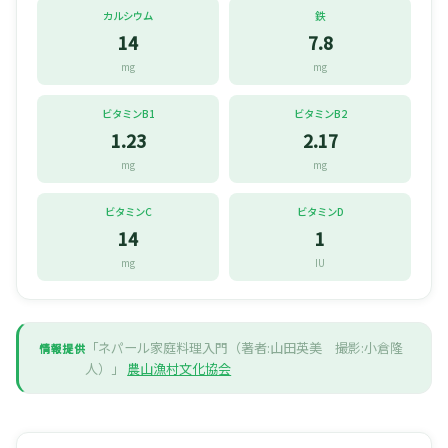
カルシウム
鉄
14
7.8
mg
mg
ビタミンB1
ビタミンB2
1.23
2.17
mg
mg
ビタミンC
ビタミンD
14
1
mg
IU
「ネパール家庭料理入門（著者:山田英美 撮影:小倉隆
情報提供
人）」
農山漁村文化協会