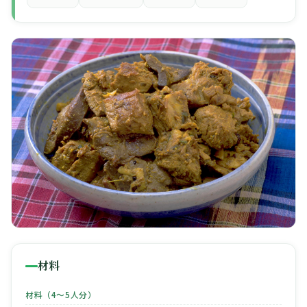
🧀
🥚
🥓
材料
材料（4〜5人分）