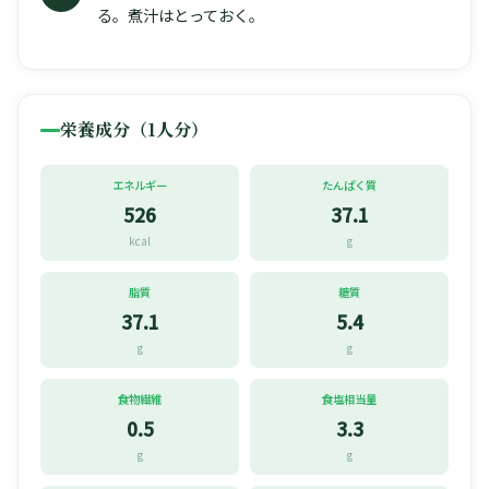
る。煮汁はとっておく。
栄養成分（1人分）
エネルギー
たんぱく質
526
37.1
kcal
g
脂質
糖質
37.1
5.4
g
g
食物繊維
食塩相当量
0.5
3.3
g
g