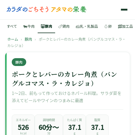
🐄
🐷
🍗
🧀
🥚
🥓
すべて
牛肉
豚肉
鶏肉
乳・乳製品
卵
加工品
ホーム
›
豚肉
›
ポークとレバーのカレー角煮（バングルコマス・ラ・
🍳
カレジョ）
📚
豚肉
ポークとレバーのカレー角煮（バン
グルコマス・ラ・カレジョ）
🐄
1〜2日、前もって作っておけるネパール料理。サラダ菜を
添えてビールやワインのつまみに最適
🐷
🍗
エネルギー
調理時間
たんぱく質
脂質
526
60分〜
37.1
37.1
kcal
分
g
g