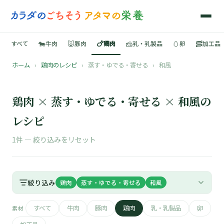
🐄
🐷
🍗
🧀
🥚
🥓
すべて
牛肉
豚肉
鶏肉
乳・乳製品
卵
加工品
ホーム
›
鶏肉のレシピ
›
蒸す・ゆでる・寄せる
›
和風
🍳
📚
鶏肉 × 蒸す・ゆでる・寄せる × 和風の
レシピ
1件 —
絞り込みをリセット
🐄
🐷
絞り込み
鶏肉
蒸す・ゆでる・寄せる
和風
🍗
すべて
牛肉
豚肉
鶏肉
乳・乳製品
卵
素材