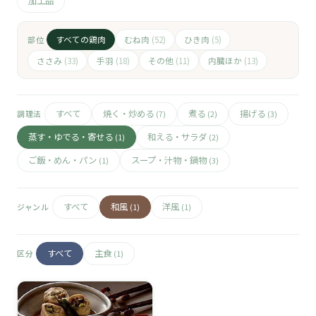
🧀
加工品
🥚
すべての鶏肉
むね肉
ひき肉
部位
(52)
(5)
ささみ
手羽
その他
内臓ほか
(33)
(18)
(11)
(13)
🥓
すべて
焼く・炒める
煮る
揚げる
調理法
(7)
(2)
(3)
蒸す・ゆでる・寄せる
和える・サラダ
(1)
(2)
ご飯・めん・パン
スープ・汁物・鍋物
(1)
(3)
すべて
和風
洋風
ジャンル
(1)
(1)
すべて
主食
区分
(1)