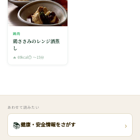
鶏肉
鶏ささみのレンジ酒蒸
し
🔥 69kcal
⏱ 〜15分
あわせて読みたい
›
📚
健康・安全情報をさがす