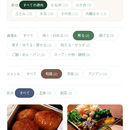
🧀
すべての鶏肉
むね肉
ひき肉
部位
(52)
(5)
🥚
ささみ
手羽
その他
内臓ほか
(33)
(18)
(11)
(13)
🥓
すべて
焼く・炒める
煮る
揚げる
調理法
(7)
(2)
(3)
蒸す・ゆでる・寄せる
和える・サラダ
(1)
(2)
ご飯・めん・パン
スープ・汁物・鍋物
(1)
(3)
すべて
和風
洋風
アジアン
ジャンル
(2)
(2)
(1)
すべて
主食
副菜
区分
(1)
(1)