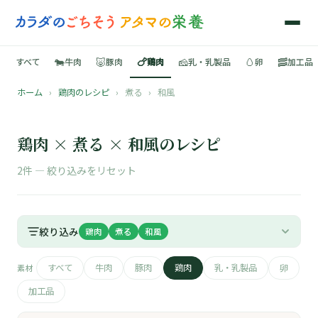
🐄
🐷
🍗
🧀
🥚
🥓
すべて
牛肉
豚肉
鶏肉
乳・乳製品
卵
加工品
ホーム
›
鶏肉のレシピ
›
煮る
›
和風
🍳
📚
鶏肉 × 煮る × 和風のレシピ
2件 —
絞り込みをリセット
🐄
絞り込み
鶏肉
煮る
和風
🐷
すべて
牛肉
豚肉
鶏肉
乳・乳製品
卵
素材
🍗
加工品