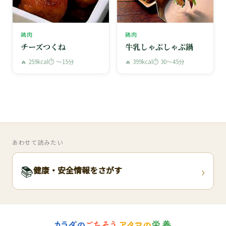
鶏肉
鶏肉
チーズつくね
牛乳しゃぶしゃぶ鍋
🔥 259kcal
⏱ 〜15分
🔥 399kcal
⏱ 30〜45分
あわせて読みたい
›
📚
健康・安全情報をさがす