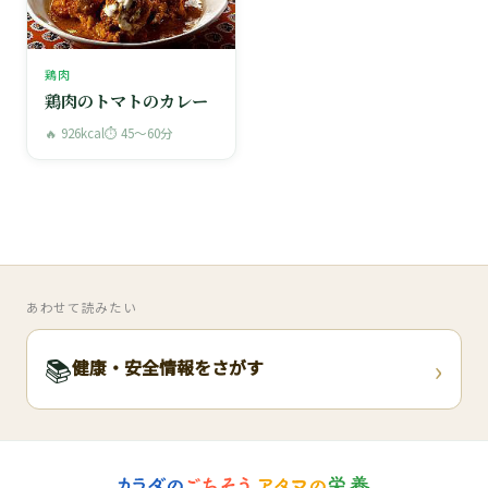
鶏肉
鶏肉のトマトのカレー
🔥 926kcal
⏱ 45〜60分
あわせて読みたい
›
📚
健康・安全情報をさがす