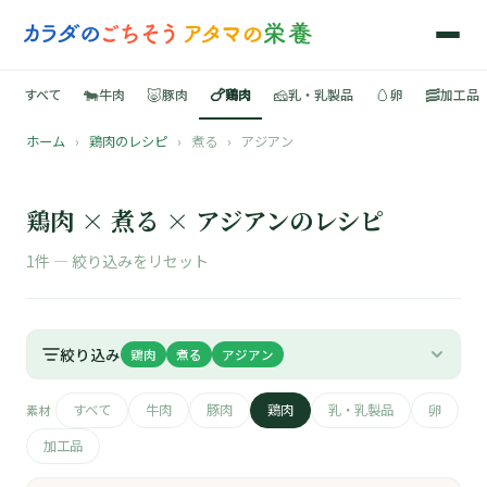
🐄
🐷
🍗
🧀
🥚
🥓
すべて
牛肉
豚肉
鶏肉
乳・乳製品
卵
加工品
ホーム
›
鶏肉のレシピ
›
煮る
›
アジアン
🍳
📚
鶏肉 × 煮る × アジアンのレシピ
1件 —
絞り込みをリセット
🐄
絞り込み
鶏肉
煮る
アジアン
🐷
すべて
牛肉
豚肉
鶏肉
乳・乳製品
卵
素材
🍗
加工品