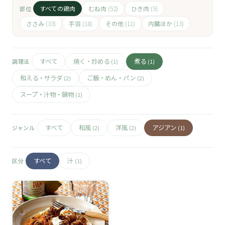
🧀
すべての鶏肉
むね肉
ひき肉
部位
(52)
(5)
🥚
ささみ
手羽
その他
内臓ほか
(33)
(18)
(11)
(13)
🥓
すべて
焼く・炒める
煮る
調理法
(1)
(1)
和える・サラダ
ご飯・めん・パン
(2)
(2)
スープ・汁物・鍋物
(1)
すべて
和風
洋風
アジアン
ジャンル
(2)
(2)
(1)
すべて
汁
区分
(1)