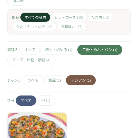
🧀
加工品
🥚
すべての豚肉
ヒレ・ロース
ひき肉
部位
(20)
(22)
かた・もも・ばら
内臓ほか
(45)
(17)
🥓
すべて
焼く・炒める
ご飯・めん・パン
調理法
(3)
(1)
スープ・汁物・鍋物
(4)
すべて
和風
アジアン
ジャンル
(1)
(1)
すべて
他
区分
(1)