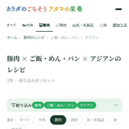
🐄
🐷
🍗
🧀
🥚
🥓
すべて
牛肉
豚肉
鶏肉
乳・乳製品
卵
加工品
ホーム
›
豚肉のレシピ
›
ご飯・めん・パン
›
アジアン
🍳
📚
豚肉 × ご飯・めん・パン × アジアンの
レシピ
1件 —
絞り込みをリセット
🐄
🐷
絞り込み
豚肉
ご飯・めん・パン
アジアン
🍗
すべて
牛肉
豚肉
鶏肉
乳・乳製品
卵
素材