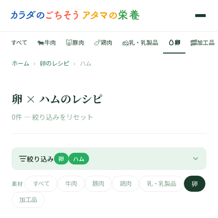
🐄
🐷
🍗
🧀
🥚
🥓
すべて
牛肉
豚肉
鶏肉
乳・乳製品
卵
加工品
ホーム
›
卵のレシピ
›
ハム
🍳
📚
卵 × ハムのレシピ
0件 —
絞り込みをリセット
🐄
絞り込み
卵
ハム
🐷
すべて
牛肉
豚肉
鶏肉
乳・乳製品
卵
素材
🍗
加工品