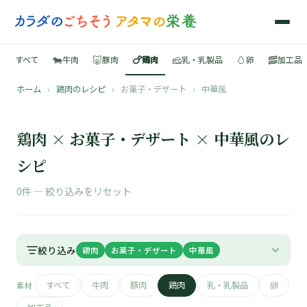
🐄
🐷
🍗
🧀
🥚
🥓
すべて
牛肉
豚肉
鶏肉
乳・乳製品
卵
加工品
ホーム
›
鶏肉のレシピ
›
お菓子・デザート
›
中華風
🍳
📚
鶏肉 × お菓子・デザート × 中華風のレ
シピ
0件 —
絞り込みをリセット
🐄
🐷
絞り込み
鶏肉
お菓子・デザート
中華風
🍗
すべて
牛肉
豚肉
鶏肉
乳・乳製品
卵
素材