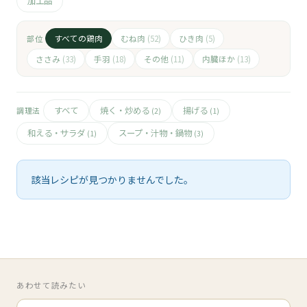
🧀
加工品
🥚
すべての鶏肉
むね肉
ひき肉
部位
(52)
(5)
ささみ
手羽
その他
内臓ほか
(33)
(18)
(11)
(13)
🥓
すべて
焼く・炒める
揚げる
調理法
(2)
(1)
和える・サラダ
スープ・汁物・鍋物
(1)
(3)
該当レシピが見つかりませんでした。
あわせて読みたい