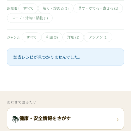
🧀
すべて
焼く・炒める
蒸す・ゆでる・寄せる
調理法
(3)
(1)
🥚
スープ・汁物・鍋物
(1)
🥓
すべて
和風
洋風
アジアン
ジャンル
(3)
(1)
(1)
該当レシピが見つかりませんでした。
あわせて読みたい
›
📚
健康・安全情報をさがす