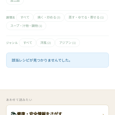
🧀
加工品
🥚
すべて
焼く・炒める
蒸す・ゆでる・寄せる
調理法
(3)
(1)
🥓
スープ・汁物・鍋物
(1)
すべて
洋風
アジアン
ジャンル
(2)
(1)
該当レシピが見つかりませんでした。
あわせて読みたい
›
📚
健康・安全情報をさがす