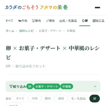
🐄
🐷
🍗
🧀
🥚
🥓
すべて
牛肉
豚肉
鶏肉
乳・乳製品
卵
加工品
ホーム
›
卵のレシピ
›
お菓子・デザート
›
中華風
🍳
📚
卵 × お菓子・デザート × 中華風のレシ
ピ
0件 —
絞り込みをリセット
🐄
🐷
絞り込み
卵
お菓子・デザート
中華風
🍗
すべて
牛肉
豚肉
鶏肉
乳・乳製品
卵
素材