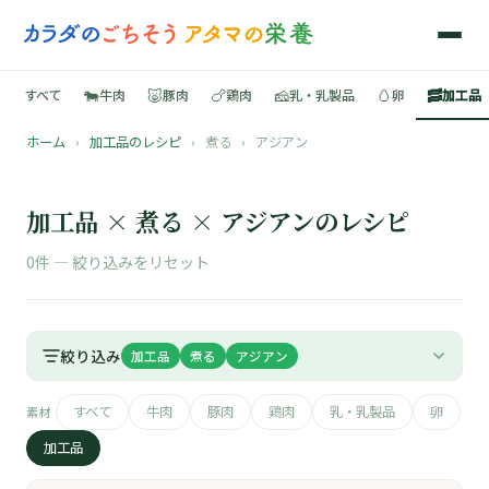
🐄
🐷
🍗
🧀
🥚
🥓
すべて
牛肉
豚肉
鶏肉
乳・乳製品
卵
加工品
ホーム
›
加工品のレシピ
›
煮る
›
アジアン
🍳
📚
加工品 × 煮る × アジアンのレシピ
0件 —
絞り込みをリセット
🐄
絞り込み
加工品
煮る
アジアン
🐷
すべて
牛肉
豚肉
鶏肉
乳・乳製品
卵
素材
🍗
加工品