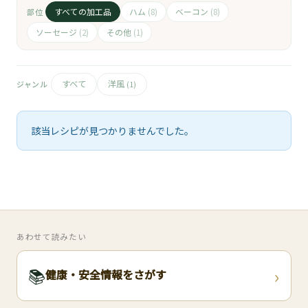
🧀
すべての加工品
ハム
ベーコン
部位
(8)
(8)
🥚
ソーセージ
その他
(2)
(1)
🥓
すべて
洋風
ジャンル
(1)
該当レシピが見つかりませんでした。
あわせて読みたい
›
📚
健康・安全情報をさがす