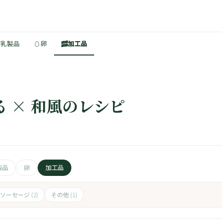
🥚
🥓
・乳製品
卵
加工品
る × 和風のレシピ
製品
卵
加工品
ソーセージ
その他
(2)
(1)