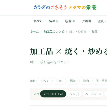
🐄
🐷
🍗
🧀
すべて
牛肉
豚肉
鶏肉
乳
ホーム
›
加工品のレシピ
›
焼く・炒める
›
和風
加工品 × 焼く・炒め
0件 —
絞り込みをリセット
すべて
牛肉
豚肉
鶏肉
乳・乳
素材
すべての加工品
ハム
ベーコン
部位
(8)
(8)