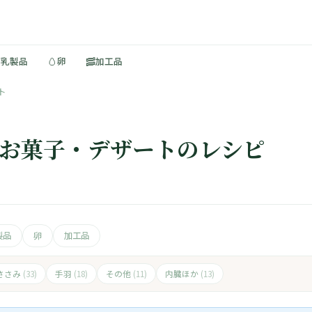
🥚
🥓
・乳製品
卵
加工品
ト
× お菓子・デザートのレシピ
製品
卵
加工品
ささみ
手羽
その他
内臓ほか
(33)
(18)
(11)
(13)