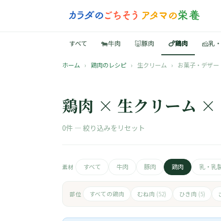
🐄
🐷
🍗
🧀
すべて
牛肉
豚肉
鶏肉
乳
ホーム
›
鶏肉のレシピ
›
生クリーム
›
お菓子・デザー
鶏肉 × 生クリーム 
0件 —
絞り込みをリセット
すべて
牛肉
豚肉
鶏肉
乳・乳
素材
すべての鶏肉
むね肉
ひき肉
部位
(52)
(5)