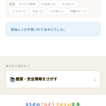
🧀
すべての鶏肉
むね肉
ひき肉
部位
(52)
(5)
🥚
ささみ
手羽
その他
内臓ほか
(33)
(18)
(11)
(13)
🥓
該当レシピが見つかりませんでした。
あわせて読みたい
›
📚
健康・安全情報をさがす