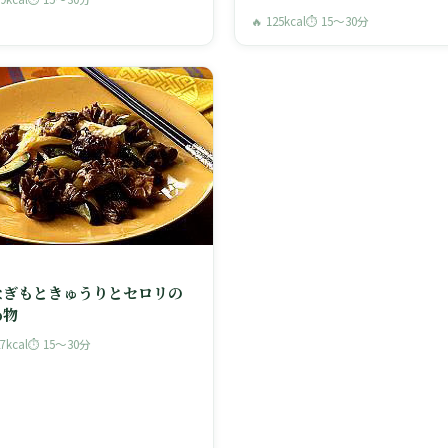
🔥 125kcal
⏱ 15〜30分
なぎもときゅうりとセロリの
め物
27kcal
⏱ 15〜30分