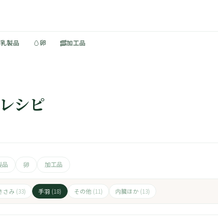
🥚
🥓
・乳製品
卵
加工品
のレシピ
製品
卵
加工品
ささみ
手羽
その他
内臓ほか
(33)
(18)
(11)
(13)