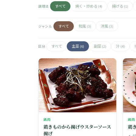
すべて
焼く・炒める
揚げる
調理法
(4)
(1)
すべて
和風
洋風
ジャンル
(3)
(3)
すべて
主菜
副菜
汁
区分
(6)
(2)
(4)
鶏肉
鶏肉
鶏きものから揚げウスターソース
鶏
揚げ
🔥 4