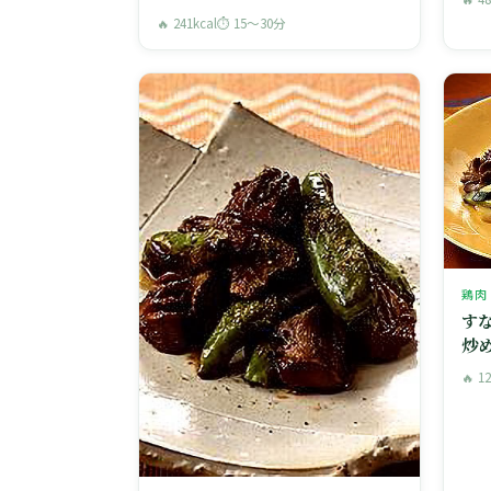
🔥 241kcal
⏱ 15〜30分
鶏肉
す
炒
🔥 1