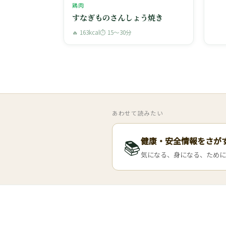
鶏肉
すなぎものさんしょう焼き
🔥 163kcal
⏱ 15〜30分
あわせて読みたい
健康・安全情報をさが
📚
気になる、身になる、ために