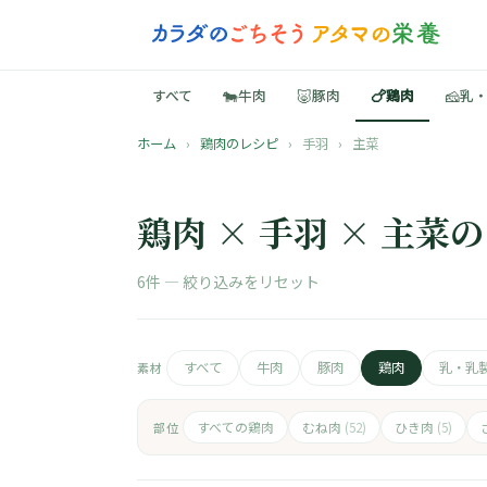
🐄
🐷
🍗
🧀
すべて
牛肉
豚肉
鶏肉
乳
ホーム
›
鶏肉のレシピ
›
手羽
›
主菜
鶏肉 × 手羽 × 主菜
6件 —
絞り込みをリセット
すべて
牛肉
豚肉
鶏肉
乳・乳
素材
すべての鶏肉
むね肉
ひき肉
部位
(52)
(5)