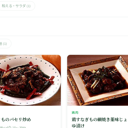
和える・サラダ
(1)
他
(1)
鶏肉
きものパセリ炒め
鶏すなぎもの網焼き薬味じょ
ゆ漬け
89kcal
⏱ 15〜30分