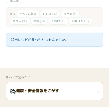
🧀
加工品
🥚
すべての鶏肉
むね肉
ひき肉
部位
(52)
(5)
ささみ
手羽
その他
内臓ほか
(33)
(18)
(11)
(13)
🥓
該当レシピが見つかりませんでした。
あわせて読みたい
›
📚
健康・安全情報をさがす