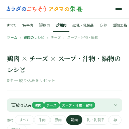
🐄
🐷
🍗
🧀
🥚
🥓
すべて
牛肉
豚肉
鶏肉
乳・乳製品
卵
加工品
ホーム
›
鶏肉のレシピ
›
チーズ
›
スープ・汁物・鍋物
🍳
📚
鶏肉 × チーズ × スープ・汁物・鍋物の
レシピ
0件 —
絞り込みをリセット
🐄
🐷
絞り込み
鶏肉
チーズ
スープ・汁物・鍋物
🍗
すべて
牛肉
豚肉
鶏肉
乳・乳製品
卵
素材