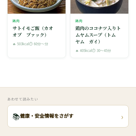
鶏肉
鶏肉
サトイモご飯（カオ
鶏肉のココナツ入りト
オプ プァック）
ムヤムスープ（トム
ヤム ガイ）
🔥 503kcal
⏱ 60分〜分
🔥 405kcal
⏱ 30〜45分
あわせて読みたい
›
📚
健康・安全情報をさがす