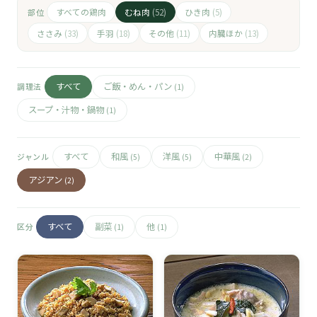
🧀
すべての鶏肉
むね肉
ひき肉
部位
(52)
(5)
🥚
ささみ
手羽
その他
内臓ほか
(33)
(18)
(11)
(13)
🥓
すべて
ご飯・めん・パン
調理法
(1)
スープ・汁物・鍋物
(1)
すべて
和風
洋風
中華風
ジャンル
(5)
(5)
(2)
アジアン
(2)
すべて
副菜
他
区分
(1)
(1)