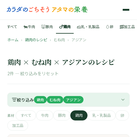
🐄
🐷
🍗
🧀
🥚
🥓
すべて
牛肉
豚肉
鶏肉
乳・乳製品
卵
加工品
ホーム
›
鶏肉のレシピ
›
むね肉
›
アジアン
🍳
📚
鶏肉 × むね肉 × アジアンのレシピ
2件 —
絞り込みをリセット
🐄
絞り込み
鶏肉
むね肉
アジアン
🐷
すべて
牛肉
豚肉
鶏肉
乳・乳製品
卵
素材
🍗
加工品