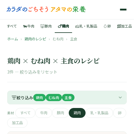
🐄
🐷
🍗
🧀
🥚
🥓
すべて
牛肉
豚肉
鶏肉
乳・乳製品
卵
加工品
ホーム
›
鶏肉のレシピ
›
むね肉
›
主食
🍳
📚
鶏肉 × むね肉 × 主食のレシピ
3件 —
絞り込みをリセット
🐄
絞り込み
鶏肉
むね肉
主食
🐷
すべて
牛肉
豚肉
鶏肉
乳・乳製品
卵
素材
🍗
加工品