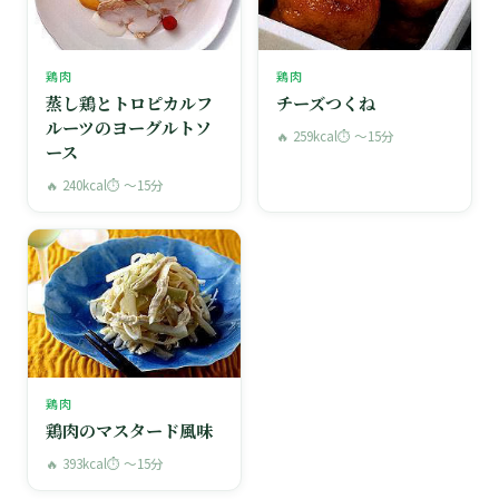
鶏肉
鶏肉
蒸し鶏とトロピカルフ
チーズつくね
ルーツのヨーグルトソ
🔥 259kcal
⏱ 〜15分
ース
🔥 240kcal
⏱ 〜15分
鶏肉
鶏肉のマスタード風味
🔥 393kcal
⏱ 〜15分