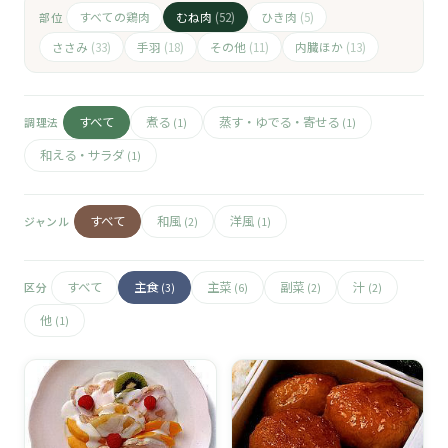
🧀
すべての鶏肉
むね肉
ひき肉
部位
(52)
(5)
🥚
ささみ
手羽
その他
内臓ほか
(33)
(18)
(11)
(13)
🥓
すべて
煮る
蒸す・ゆでる・寄せる
調理法
(1)
(1)
和える・サラダ
(1)
すべて
和風
洋風
ジャンル
(2)
(1)
すべて
主食
主菜
副菜
汁
区分
(3)
(6)
(2)
(2)
他
(1)