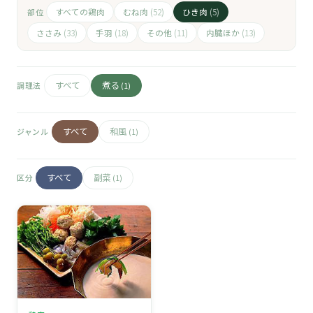
🧀
すべての鶏肉
むね肉
ひき肉
部位
(52)
(5)
🥚
ささみ
手羽
その他
内臓ほか
(33)
(18)
(11)
(13)
🥓
すべて
煮る
調理法
(1)
すべて
和風
ジャンル
(1)
すべて
副菜
区分
(1)