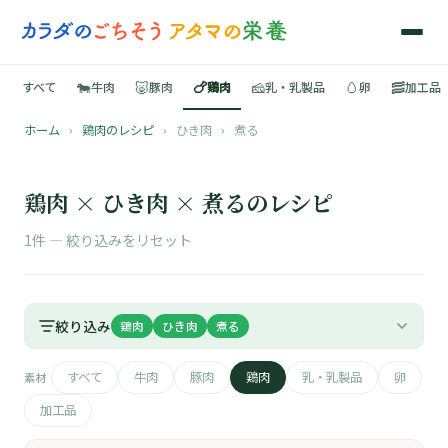
🐄
🐷
🍗
🧀
🥚
🥓
すべて
牛肉
豚肉
鶏肉
乳・乳製品
卵
加工品
ホーム
›
鶏肉のレシピ
›
ひき肉
›
煮る
🍳
📚
鶏肉 × ひき肉 × 煮るのレシピ
1件 —
絞り込みをリセット
🐄
絞り込み
鶏肉
ひき肉
煮る
🐷
すべて
牛肉
豚肉
鶏肉
乳・乳製品
卵
素材
🍗
加工品