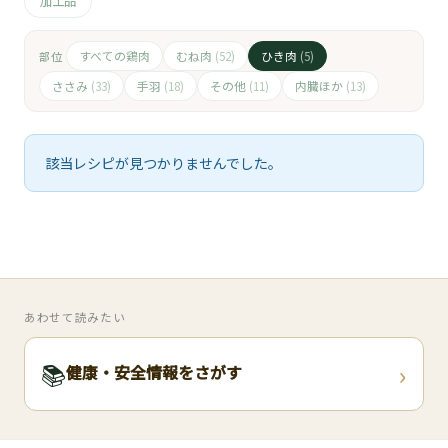
🧀
加工品
🥚
すべての鶏肉
むね肉
ひき肉
部位
(52)
(5)
ささみ
手羽
その他
内臓ほか
(33)
(18)
(11)
(13)
🥓
該当レシピが見つかりませんでした。
あわせて読みたい
›
📚
健康・安全情報をさがす