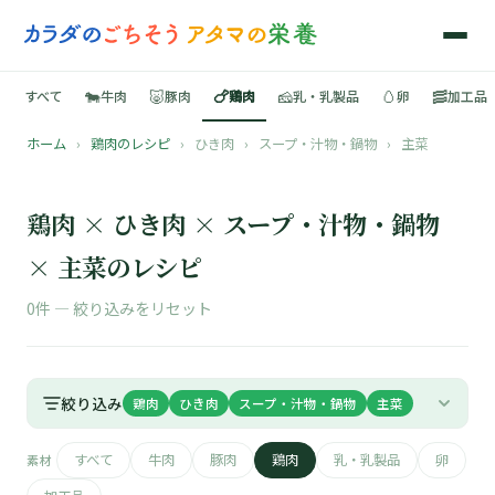
🐄
🐷
🍗
🧀
🥚
🥓
すべて
牛肉
豚肉
鶏肉
乳・乳製品
卵
加工品
ホーム
›
鶏肉のレシピ
›
ひき肉
›
スープ・汁物・鍋物
›
主菜
🍳
📚
鶏肉 × ひき肉 × スープ・汁物・鍋物
× 主菜のレシピ
0件 —
絞り込みをリセット
🐄
🐷
絞り込み
鶏肉
ひき肉
スープ・汁物・鍋物
主菜
🍗
すべて
牛肉
豚肉
鶏肉
乳・乳製品
卵
素材