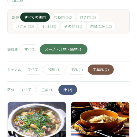
🧀
加工品
🥚
すべての鶏肉
むね肉
ひき肉
部位
(52)
(5)
ささみ
手羽
その他
内臓ほか
(33)
(18)
(11)
(13)
🥓
すべて
スープ・汁物・鍋物
調理法
(2)
すべて
和風
洋風
中華風
ジャンル
(1)
(1)
(2)
すべて
主菜
汁
区分
(1)
(2)