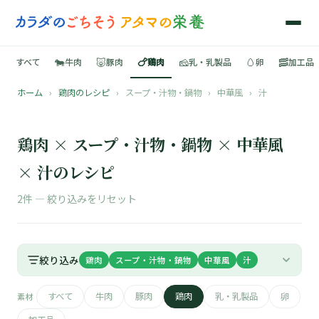
🐄
🐷
🍗
🧀
🥚
🥓
すべて
牛肉
豚肉
鶏肉
乳・乳製品
卵
加工品
ホーム
›
鶏肉のレシピ
›
スープ・汁物・鍋物
›
中華風
›
汁
🍳
📚
鶏肉 × スープ・汁物・鍋物 × 中華風
× 汁のレシピ
2件 —
絞り込みをリセット
🐄
🐷
絞り込み
鶏肉
スープ・汁物・鍋物
中華風
汁
🍗
すべて
牛肉
豚肉
鶏肉
乳・乳製品
卵
素材