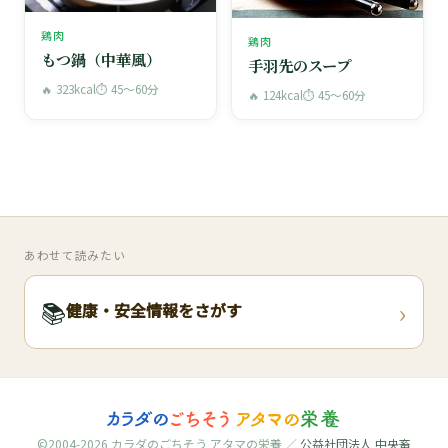
鶏肉
鶏肉
もつ鍋（中華風）
手羽先のスープ
🔥 323kcal
⏱ 45〜60分
🔥 124kcal
⏱ 45〜60分
あわせて読みたい
›
📚
健康・安全情報をさがす
©2004-2026 カラダのごちそう アタマの栄養 ／
公益社団法人 中央畜