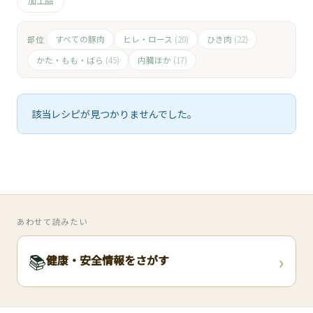
🧀
加工品
🥚
すべての豚肉
ヒレ・ロース
ひき肉
部位
(20)
(22)
かた・もも・ばら
内臓ほか
(45)
(17)
🥓
該当レシピが見つかりませんでした。
あわせて読みたい
›
📚
健康・安全情報をさがす