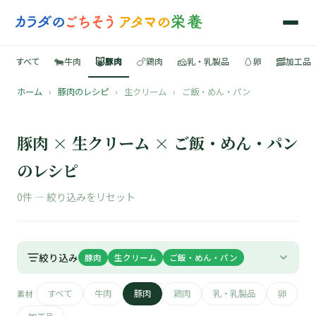
🐄
🐷
🍗
🧀
🥚
🥓
すべて
牛肉
豚肉
鶏肉
乳・乳製品
卵
加工品
ホーム
›
豚肉のレシピ
›
生クリーム
›
ご飯・めん・パン
🍳
📚
豚肉 × 生クリーム × ご飯・めん・パン
のレシピ
0件 —
絞り込みをリセット
🐄
🐷
絞り込み
豚肉
生クリーム
ご飯・めん・パン
🍗
すべて
牛肉
豚肉
鶏肉
乳・乳製品
卵
素材