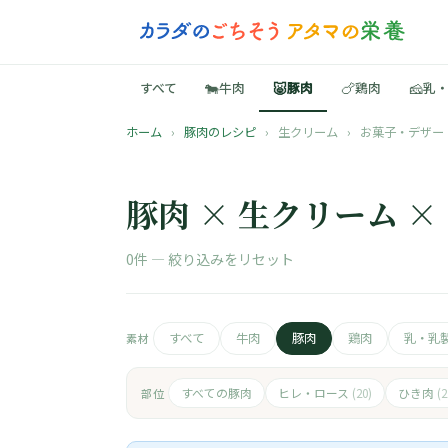
🐄
🐷
🍗
🧀
すべて
牛肉
豚肉
鶏肉
乳
ホーム
›
豚肉のレシピ
›
生クリーム
›
お菓子・デザー
豚肉 × 生クリーム 
0件 —
絞り込みをリセット
すべて
牛肉
豚肉
鶏肉
乳・乳
素材
すべての豚肉
ヒレ・ロース
ひき肉
部位
(20)
(2