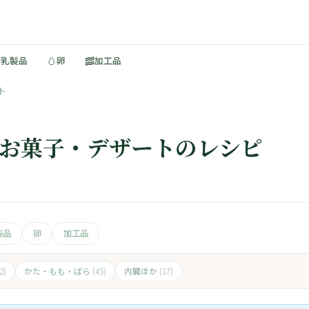
🥚
🥓
・乳製品
卵
加工品
ト
× お菓子・デザートのレシピ
製品
卵
加工品
かた・もも・ばら
内臓ほか
2)
(45)
(17)