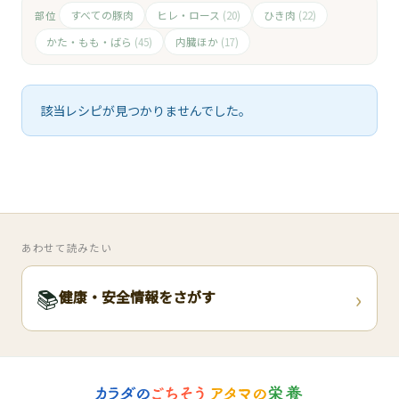
🧀
すべての豚肉
ヒレ・ロース
ひき肉
部位
(20)
(22)
🥚
かた・もも・ばら
内臓ほか
(45)
(17)
🥓
該当レシピが見つかりませんでした。
あわせて読みたい
›
📚
健康・安全情報をさがす