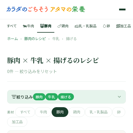
🐄
🐷
🍗
🧀
🥚
🥓
すべて
牛肉
豚肉
鶏肉
乳・乳製品
卵
加工品
ホーム
›
豚肉のレシピ
›
牛乳
›
揚げる
🍳
📚
豚肉 × 牛乳 × 揚げるのレシピ
0件 —
絞り込みをリセット
🐄
絞り込み
豚肉
牛乳
揚げる
🐷
すべて
牛肉
豚肉
鶏肉
乳・乳製品
卵
素材
🍗
加工品