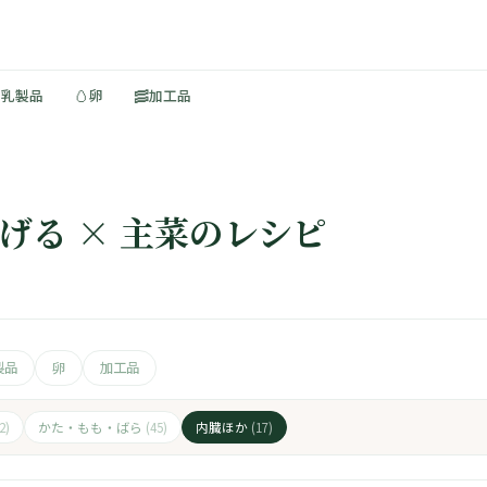
🥚
🥓
・乳製品
卵
加工品
揚げる × 主菜のレシピ
製品
卵
加工品
かた・もも・ばら
内臓ほか
2)
(45)
(17)