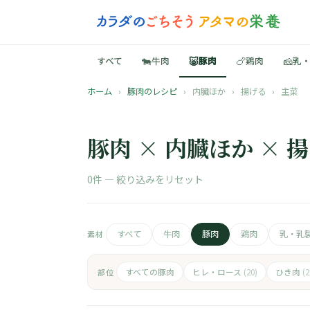
🐄
🐷
🍗
🧀
すべて
牛肉
豚肉
鶏肉
乳
ホーム
›
豚肉のレシピ
›
内臓ほか
›
揚げる
›
主菜
豚肉 × 内臓ほか × 
0件 —
絞り込みをリセット
すべて
牛肉
豚肉
鶏肉
乳・乳
素材
すべての豚肉
ヒレ・ロース
ひき肉
部位
(20)
(2