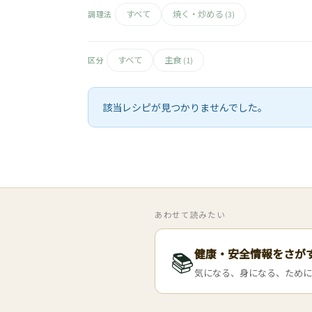
すべて
焼く・炒める
調理法
(3)
すべて
主食
区分
(1)
該当レシピが見つかりませんでした。
あわせて読みたい
健康・安全情報をさが
📚
気になる、身になる、ために