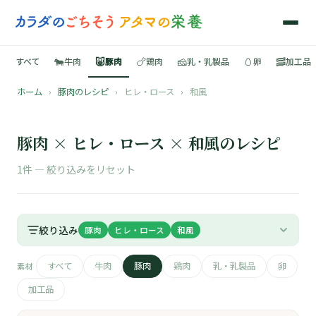
🐄
🐷
🍗
🧀
🥚
🥓
すべて
牛肉
豚肉
鶏肉
乳・乳製品
卵
加工品
ホーム
›
豚肉のレシピ
›
ヒレ・ロース
›
和風
🍳
📚
豚肉 × ヒレ・ロース × 和風のレシピ
1件 —
絞り込みをリセット
🐄
絞り込み
豚肉
ヒレ・ロース
和風
🐷
すべて
牛肉
豚肉
鶏肉
乳・乳製品
卵
素材
🍗
加工品