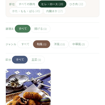
🧀
すべての豚肉
ヒレ・ロース
ひき肉
部位
(20)
(22)
🥚
かた・もも・ばら
内臓ほか
(45)
(17)
🥓
すべて
揚げる
調理法
(1)
すべて
和風
洋風
中華風
ジャンル
(1)
(11)
(2)
すべて
主菜
区分
(1)