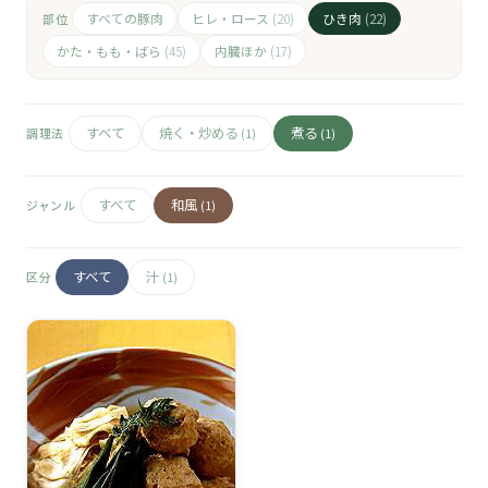
🧀
すべての豚肉
ヒレ・ロース
ひき肉
部位
(20)
(22)
🥚
かた・もも・ばら
内臓ほか
(45)
(17)
🥓
すべて
焼く・炒める
煮る
調理法
(1)
(1)
すべて
和風
ジャンル
(1)
すべて
汁
区分
(1)