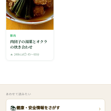
豚肉
肉団子の湯葉とオクラ
の炊き合わせ
🔥 246kcal
⏱ 45〜60分
あわせて読みたい
›
📚
健康・安全情報をさがす