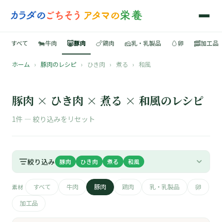
🐄
🐷
🍗
🧀
🥚
🥓
すべて
牛肉
豚肉
鶏肉
乳・乳製品
卵
加工品
ホーム
›
豚肉のレシピ
›
ひき肉
›
煮る
›
和風
🍳
📚
豚肉 × ひき肉 × 煮る × 和風のレシピ
1件 —
絞り込みをリセット
🐄
絞り込み
豚肉
ひき肉
煮る
和風
🐷
すべて
牛肉
豚肉
鶏肉
乳・乳製品
卵
素材
🍗
加工品