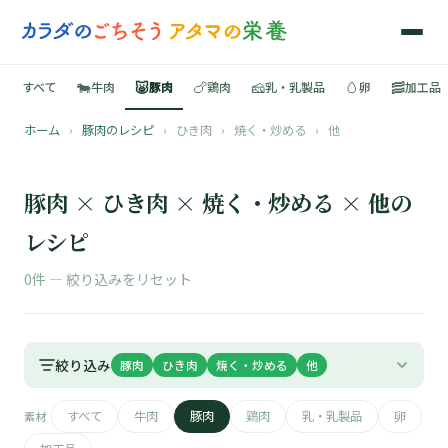
🐄
🐷
🍗
🧀
🥚
🥓
すべて
牛肉
豚肉
鶏肉
乳・乳製品
卵
加工品
ホーム
›
豚肉のレシピ
›
ひき肉
›
焼く・炒める
›
他
🍳
📚
豚肉 × ひき肉 × 焼く・炒める × 他の
レシピ
0件 —
絞り込みをリセット
🐄
🐷
絞り込み
豚肉
ひき肉
焼く・炒める
他
🍗
すべて
牛肉
豚肉
鶏肉
乳・乳製品
卵
素材