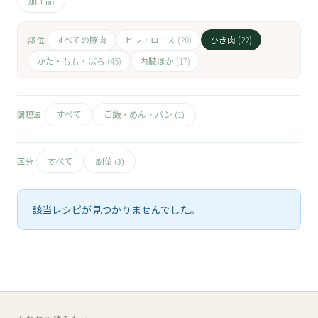
🧀
加工品
🥚
すべての豚肉
ヒレ・ロース
ひき肉
部位
(20)
(22)
かた・もも・ばら
内臓ほか
(45)
(17)
🥓
すべて
ご飯・めん・パン
調理法
(1)
すべて
副菜
区分
(3)
該当レシピが見つかりませんでした。