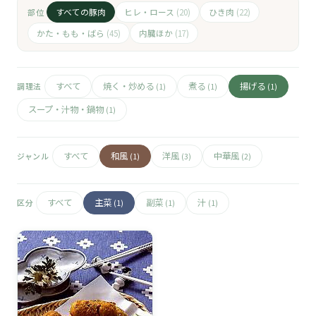
🧀
すべての豚肉
ヒレ・ロース
ひき肉
部位
(20)
(22)
🥚
かた・もも・ばら
内臓ほか
(45)
(17)
🥓
すべて
焼く・炒める
煮る
揚げる
調理法
(1)
(1)
(1)
スープ・汁物・鍋物
(1)
すべて
和風
洋風
中華風
ジャンル
(1)
(3)
(2)
すべて
主菜
副菜
汁
区分
(1)
(1)
(1)