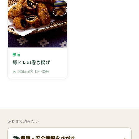
豚肉
豚ヒレの巻き揚げ
🔥 265kcal
⏱ 15〜30分
あわせて読みたい
›
📚
健康・安全情報をさがす