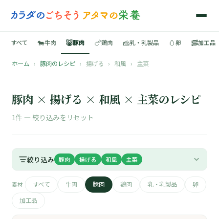
🐄
🐷
🍗
🧀
🥚
🥓
すべて
牛肉
豚肉
鶏肉
乳・乳製品
卵
加工品
ホーム
›
豚肉のレシピ
›
揚げる
›
和風
›
主菜
🍳
📚
豚肉 × 揚げる × 和風 × 主菜のレシピ
1件 —
絞り込みをリセット
🐄
絞り込み
豚肉
揚げる
和風
主菜
🐷
すべて
牛肉
豚肉
鶏肉
乳・乳製品
卵
素材
🍗
加工品