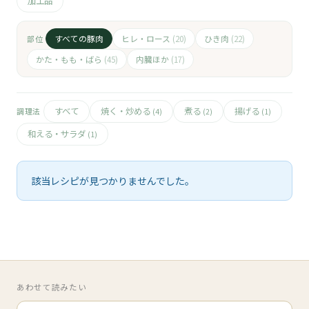
🧀
加工品
🥚
すべての豚肉
ヒレ・ロース
ひき肉
部位
(20)
(22)
かた・もも・ばら
内臓ほか
(45)
(17)
🥓
すべて
焼く・炒める
煮る
揚げる
調理法
(4)
(2)
(1)
和える・サラダ
(1)
該当レシピが見つかりませんでした。
あわせて読みたい