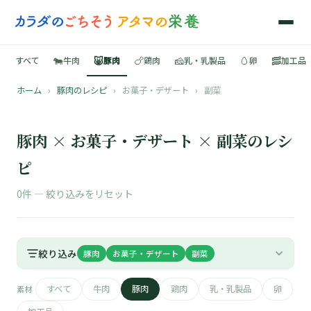
🐄
🐷
🍗
🧀
🥚
🥓
すべて
牛肉
豚肉
鶏肉
乳・乳製品
卵
加工品
ホーム
›
豚肉のレシピ
›
お菓子・デザート
›
副菜
🍳
📚
豚肉 × お菓子・デザート × 副菜のレシ
ピ
0件 —
絞り込みをリセット
🐄
🐷
絞り込み
豚肉
お菓子・デザート
副菜
🍗
すべて
牛肉
豚肉
鶏肉
乳・乳製品
卵
素材