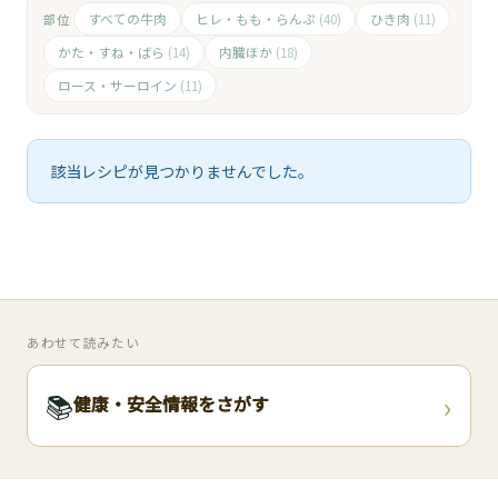
🧀
すべての牛肉
ヒレ・もも・らんぷ
ひき肉
部位
(40)
(11)
🥚
かた・すね・ばら
内臓ほか
(14)
(18)
ロース・サーロイン
(11)
🥓
該当レシピが見つかりませんでした。
あわせて読みたい
›
📚
健康・安全情報をさがす