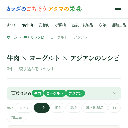
🐄
🐷
🍗
🧀
🥚
🥓
すべて
牛肉
豚肉
鶏肉
乳・乳製品
卵
加工品
ホーム
›
牛肉のレシピ
›
ヨーグルト
›
アジアン
🍳
📚
牛肉 × ヨーグルト × アジアンのレシピ
0件 —
絞り込みをリセット
🐄
絞り込み
牛肉
ヨーグルト
アジアン
🐷
すべて
牛肉
豚肉
鶏肉
乳・乳製品
卵
素材
🍗
加工品