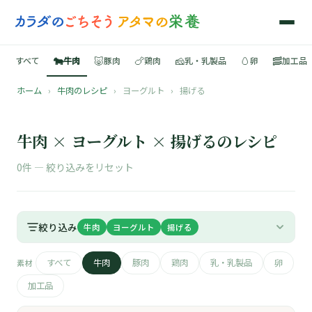
🐄
🐷
🍗
🧀
🥚
🥓
すべて
牛肉
豚肉
鶏肉
乳・乳製品
卵
加工品
ホーム
›
牛肉のレシピ
›
ヨーグルト
›
揚げる
🍳
📚
牛肉 × ヨーグルト × 揚げるのレシピ
0件 —
絞り込みをリセット
🐄
絞り込み
牛肉
ヨーグルト
揚げる
🐷
すべて
牛肉
豚肉
鶏肉
乳・乳製品
卵
素材
🍗
加工品