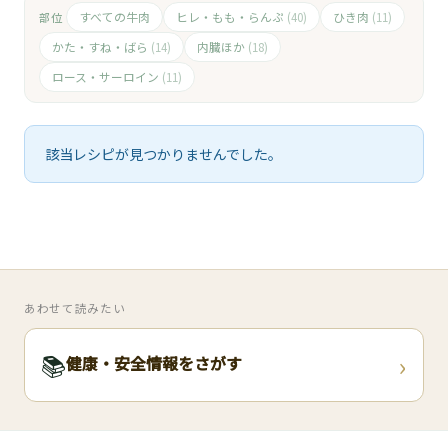
🧀
すべての牛肉
ヒレ・もも・らんぷ
ひき肉
部位
(40)
(11)
🥚
かた・すね・ばら
内臓ほか
(14)
(18)
ロース・サーロイン
(11)
🥓
該当レシピが見つかりませんでした。
あわせて読みたい
›
📚
健康・安全情報をさがす