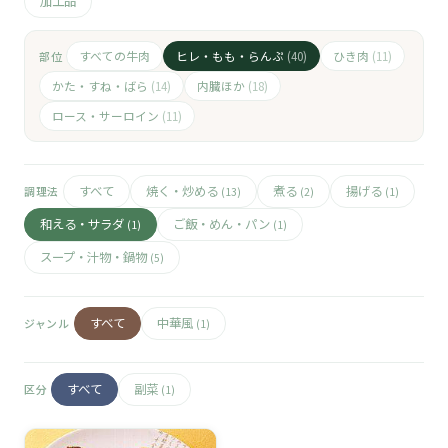
🧀
加工品
🥚
すべての牛肉
ヒレ・もも・らんぷ
ひき肉
部位
(40)
(11)
かた・すね・ばら
内臓ほか
(14)
(18)
🥓
ロース・サーロイン
(11)
すべて
焼く・炒める
煮る
揚げる
調理法
(13)
(2)
(1)
和える・サラダ
ご飯・めん・パン
(1)
(1)
スープ・汁物・鍋物
(5)
すべて
中華風
ジャンル
(1)
すべて
副菜
区分
(1)