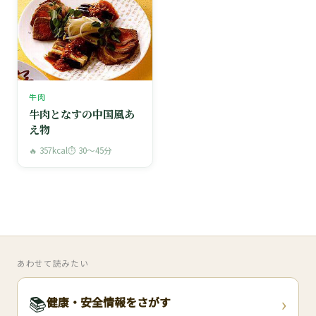
牛肉
牛肉となすの中国風あ
え物
🔥 357kcal
⏱ 30〜45分
あわせて読みたい
›
📚
健康・安全情報をさがす