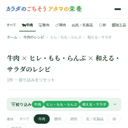
🐄
🐷
🍗
🧀
🥚
🥓
すべて
牛肉
豚肉
鶏肉
乳・乳製品
卵
加工品
ホーム
›
牛肉のレシピ
›
ヒレ・もも・らんぷ
›
和える・サラダ
🍳
📚
牛肉 × ヒレ・もも・らんぷ × 和える・
サラダのレシピ
1件 —
絞り込みをリセット
🐄
🐷
絞り込み
牛肉
ヒレ・もも・らんぷ
和える・サラダ
🍗
すべて
牛肉
豚肉
鶏肉
乳・乳製品
卵
素材