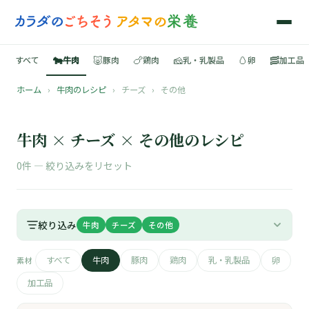
🐄
🐷
🍗
🧀
🥚
🥓
すべて
牛肉
豚肉
鶏肉
乳・乳製品
卵
加工品
ホーム
›
牛肉のレシピ
›
チーズ
›
その他
🍳
📚
牛肉 × チーズ × その他のレシピ
0件 —
絞り込みをリセット
🐄
絞り込み
牛肉
チーズ
その他
🐷
すべて
牛肉
豚肉
鶏肉
乳・乳製品
卵
素材
🍗
加工品