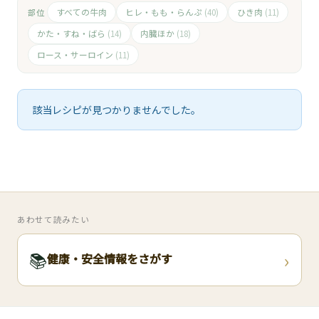
🧀
すべての牛肉
ヒレ・もも・らんぷ
ひき肉
部位
(40)
(11)
🥚
かた・すね・ばら
内臓ほか
(14)
(18)
ロース・サーロイン
(11)
🥓
該当レシピが見つかりませんでした。
あわせて読みたい
›
📚
健康・安全情報をさがす