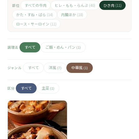
🧀
すべての牛肉
ヒレ・もも・らんぷ
ひき肉
部位
(40)
(11)
🥚
かた・すね・ばら
内臓ほか
(14)
(18)
ロース・サーロイン
(11)
🥓
すべて
ご飯・めん・パン
調理法
(1)
すべて
洋風
中華風
ジャンル
(7)
(1)
すべて
主菜
区分
(1)