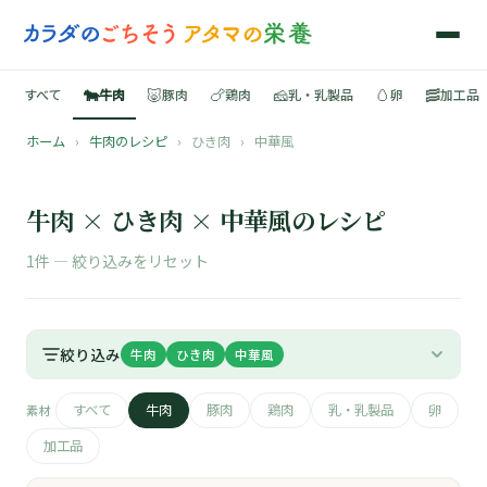
🐄
🐷
🍗
🧀
🥚
🥓
すべて
牛肉
豚肉
鶏肉
乳・乳製品
卵
加工品
ホーム
›
牛肉のレシピ
›
ひき肉
›
中華風
🍳
📚
牛肉 × ひき肉 × 中華風のレシピ
1件 —
絞り込みをリセット
🐄
絞り込み
牛肉
ひき肉
中華風
🐷
すべて
牛肉
豚肉
鶏肉
乳・乳製品
卵
素材
🍗
加工品