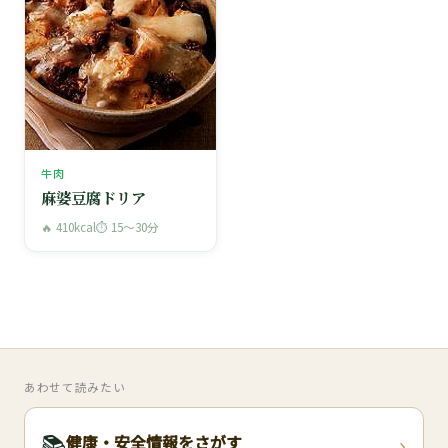
牛肉
麻婆豆腐ドリア
🔥 410kcal
⏱ 15〜30分
あわせて読みたい
›
📚
健康・安全情報をさがす