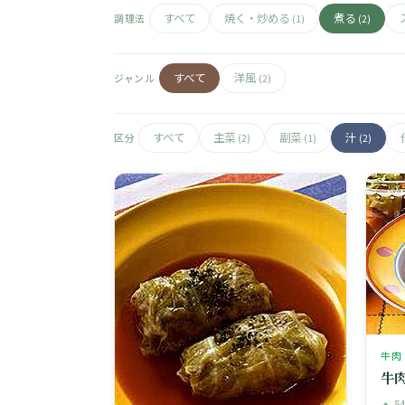
すべて
焼く・炒める
煮る
調理法
(1)
(2)
すべて
洋風
ジャンル
(2)
すべて
主菜
副菜
汁
区分
(2)
(1)
(2)
牛肉
牛
🔥 5