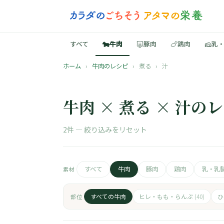
🐄
🐷
🍗
🧀
すべて
牛肉
豚肉
鶏肉
乳
ホーム
›
牛肉のレシピ
›
煮る
›
汁
牛肉 × 煮る × 汁の
2件 —
絞り込みをリセット
すべて
牛肉
豚肉
鶏肉
乳・乳
素材
すべての牛肉
ヒレ・もも・らんぷ
部位
(40)