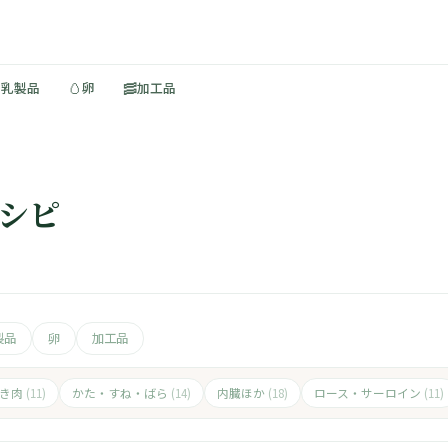
🥚
🥓
・乳製品
卵
加工品
レシピ
製品
卵
加工品
ひき肉
かた・すね・ばら
内臓ほか
ロース・サーロイン
(11)
(14)
(18)
(11)