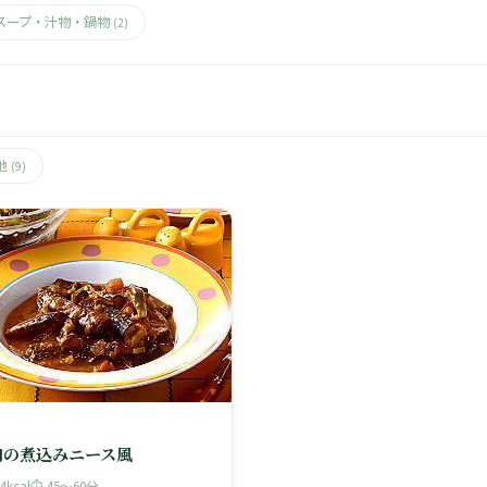
スープ・汁物・鍋物
(2)
他
(9)
肉の煮込みニース風
44kcal
⏱ 45〜60分